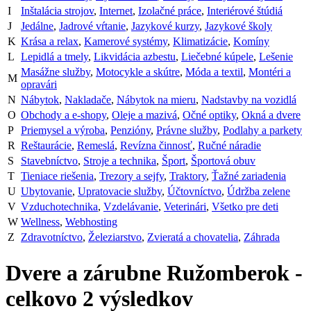
I
Inštalácia strojov
,
Internet
,
Izolačné práce
,
Interiérové štúdiá
J
Jedálne
,
Jadrové vŕtanie
,
Jazykové kurzy
,
Jazykové školy
K
Krása a relax
,
Kamerové systémy
,
Klimatizácie
,
Komíny
L
Lepidlá a tmely
,
Likvidácia azbestu
,
Liečebné kúpele
,
Lešenie
Masážne služby
,
Motocykle a skútre
,
Móda a textil
,
Montéri a
M
opravári
N
Nábytok
,
Nakladače
,
Nábytok na mieru
,
Nadstavby na vozidlá
O
Obchody a e-shopy
,
Oleje a mazivá
,
Očné optiky
,
Okná a dvere
P
Priemysel a výroba
,
Penzióny
,
Právne služby
,
Podlahy a parkety
R
Reštaurácie
,
Remeslá
,
Revízna činnosť
,
Ručné náradie
S
Stavebníctvo
,
Stroje a technika
,
Šport
,
Športová obuv
T
Tieniace riešenia
,
Trezory a sejfy
,
Traktory
,
Ťažné zariadenia
U
Ubytovanie
,
Upratovacie služby
,
Účtovníctvo
,
Údržba zelene
V
Vzduchotechnika
,
Vzdelávanie
,
Veterinári
,
Všetko pre deti
W
Wellness
,
Webhosting
Z
Zdravotníctvo
,
Železiarstvo
,
Zvieratá a chovatelia
,
Záhrada
Dvere a zárubne Ružomberok
-
celkovo
2
výsledkov