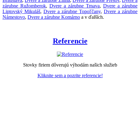
Bratislava
,
Dvere a zárubne Žilina
,
Dvere a zárubne Prešov
,
Dvere a
zárubne Ružomberok
,
Dvere a zárubne Trnava
,
Dvere a zárubne
Liptovský Mikuláš
,
Dvere a zárubne Topoľčany
,
Dvere a zárubne
Námestovo
,
Dvere a zárubne Komárno
a v ďalších.
Referencie
Stovky firiem dôverujú výhodám našich služieb
Kliknite sem a pozrite referencie!