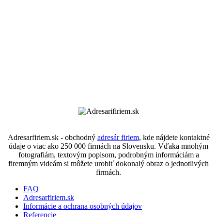
Adresarfiriem.sk - obchodný
adresár firiem
, kde nájdete kontaktné
údaje o viac ako 250 000 firmách na Slovensku. Vďaka mnohým
fotografiám, textovým popisom, podrobným informáciám a
firemným videám si môžete urobiť dokonalý obraz o jednotlivých
firmách.
FAQ
Adresarfiriem.sk
Informácie a ochrana osobných údajov
Referencie