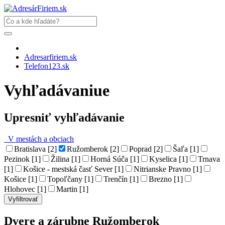
Adresarfiriem.sk
Telefon123.sk
Vyhľadávaniue
Upresniť vyhľadávanie
V mestách a obciach
Bratislava [2]
Ružomberok [2]
Poprad [2]
Šaľa [1]
Pezinok [1]
Žilina [1]
Horná Súča [1]
Kyselica [1]
Trnava
[1]
Košice - mestská časť Sever [1]
Nitrianske Pravno [1]
Košice [1]
Topoľčany [1]
Trenčín [1]
Brezno [1]
Hlohovec [1]
Martin [1]
Dvere a zárubne Ružomberok