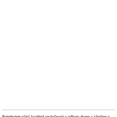
Potrebujete nájsť kvalitné spoločnosti z odboru dvere a zárubne v