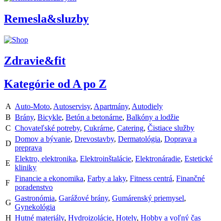
Remesla&sluzby
Zdravie&fit
Kategórie od A po Z
A
Auto-Moto
,
Autoservisy
,
Apartmány
,
Autodiely
B
Brány
,
Bicykle
,
Betón a betonárne
,
Balkóny a lodžie
C
Chovateľské potreby
,
Cukrárne
,
Catering
,
Čistiace služby
Domov a bývanie
,
Drevostavby
,
Dermatológia
,
Doprava a
D
preprava
Elektro, elektronika
,
Elektroinštalácie
,
Elektronáradie
,
Estetické
E
kliniky
Financie a ekonomika
,
Farby a laky
,
Fitness centrá
,
Finančné
F
poradenstvo
Gastronómia
,
Garážové brány
,
Gumárenský priemysel
,
G
Gynekológia
H
Hutné materiály
,
Hydroizolácie
,
Hotely
,
Hobby a voľný čas