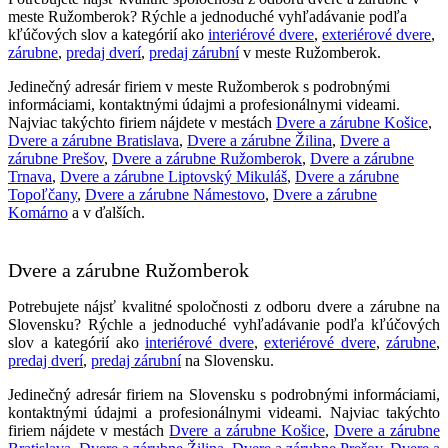
meste Ružomberok? Rýchle a jednoduché vyhľadávanie podľa
kľúčových slov a kategórií ako
interiérové dvere
,
exteriérové dvere
,
zárubne
,
predaj dverí
,
predaj zárubní
v meste Ružomberok.
Jedinečný adresár firiem v meste Ružomberok s podrobnými
informáciami, kontaktnými údajmi a profesionálnymi videami.
Najviac takýchto firiem nájdete v mestách
Dvere a zárubne Košice
,
Dvere a zárubne Bratislava
,
Dvere a zárubne Žilina
,
Dvere a
zárubne Prešov
,
Dvere a zárubne Ružomberok
,
Dvere a zárubne
Trnava
,
Dvere a zárubne Liptovský Mikuláš
,
Dvere a zárubne
Topoľčany
,
Dvere a zárubne Námestovo
,
Dvere a zárubne
Komárno
a v ďalších.
Dvere a zárubne Ružomberok
Potrebujete nájsť kvalitné spoločnosti z odboru dvere a zárubne na
Slovensku? Rýchle a jednoduché vyhľadávanie podľa kľúčových
slov a kategórií ako
interiérové dvere
,
exteriérové dvere
,
zárubne
,
predaj dverí
,
predaj zárubní
na Slovensku.
Jedinečný adresár firiem na Slovensku s podrobnými informáciami,
kontaktnými údajmi a profesionálnymi videami. Najviac takýchto
firiem nájdete v mestách
Dvere a zárubne Košice
,
Dvere a zárubne