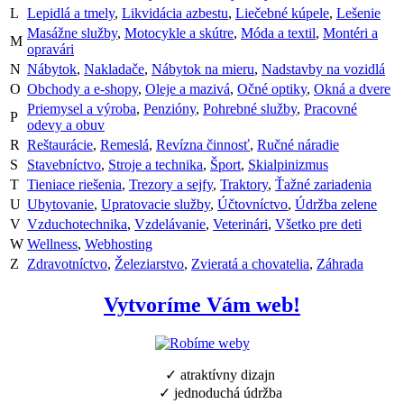
L
Lepidlá a tmely
,
Likvidácia azbestu
,
Liečebné kúpele
,
Lešenie
Masážne služby
,
Motocykle a skútre
,
Móda a textil
,
Montéri a
M
opravári
N
Nábytok
,
Nakladače
,
Nábytok na mieru
,
Nadstavby na vozidlá
O
Obchody a e-shopy
,
Oleje a mazivá
,
Očné optiky
,
Okná a dvere
Priemysel a výroba
,
Penzióny
,
Pohrebné služby
,
Pracovné
P
odevy a obuv
R
Reštaurácie
,
Remeslá
,
Revízna činnosť
,
Ručné náradie
S
Stavebníctvo
,
Stroje a technika
,
Šport
,
Skialpinizmus
T
Tieniace riešenia
,
Trezory a sejfy
,
Traktory
,
Ťažné zariadenia
U
Ubytovanie
,
Upratovacie služby
,
Účtovníctvo
,
Údržba zelene
V
Vzduchotechnika
,
Vzdelávanie
,
Veterinári
,
Všetko pre deti
W
Wellness
,
Webhosting
Z
Zdravotníctvo
,
Železiarstvo
,
Zvieratá a chovatelia
,
Záhrada
Vytvoríme Vám web!
✓ atraktívny dizajn
✓ jednoduchá údržba