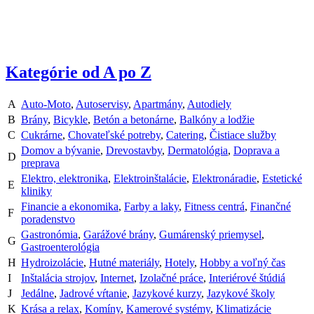
Kategórie od A po Z
A
Auto-Moto
,
Autoservisy
,
Apartmány
,
Autodiely
B
Brány
,
Bicykle
,
Betón a betonárne
,
Balkóny a lodžie
C
Cukrárne
,
Chovateľské potreby
,
Catering
,
Čistiace služby
Domov a bývanie
,
Drevostavby
,
Dermatológia
,
Doprava a
D
preprava
Elektro, elektronika
,
Elektroinštalácie
,
Elektronáradie
,
Estetické
E
kliniky
Financie a ekonomika
,
Farby a laky
,
Fitness centrá
,
Finančné
F
poradenstvo
Gastronómia
,
Garážové brány
,
Gumárenský priemysel
,
G
Gastroenterológia
H
Hydroizolácie
,
Hutné materiály
,
Hotely
,
Hobby a voľný čas
I
Inštalácia strojov
,
Internet
,
Izolačné práce
,
Interiérové štúdiá
J
Jedálne
,
Jadrové vŕtanie
,
Jazykové kurzy
,
Jazykové školy
K
Krása a relax
,
Komíny
,
Kamerové systémy
,
Klimatizácie