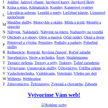
J
Jedálne
,
Jadrové vŕtanie
,
Jazykové kurzy
,
Jazykové školy
K
Krása a relax
,
Klimatizácie
,
Komíny
,
Kamerové systémy
Likvidácia azbestu
,
Lepidlá a tmely
,
Liečebné kúpele
,
Lízingové
L
spoločnosti
Masážne služby
,
Motocykle a skútre
,
Móda a textil
,
Montéri a
M
opravári
N
Nábytok
,
Nakladače
,
Nábytok na mieru
,
Nadstavby na vozidlá
O
Obchody a e-shopy
,
Oleje a mazivá
,
Očné optiky
,
Okná a dvere
Priemysel a výroba
,
Penzióny
,
Podlahy a parkety
,
Pohrebné
P
služby
R
Reštaurácie
,
Remeslá
,
Revízna činnosť
,
Ručné náradie
S
Stavebníctvo
,
Stroje a technika
,
Šport
,
Skialpinizmus
T
Tieniace riešenia
,
Trezory a sejfy
,
Traktory
,
Ťažné zariadenia
U
Ubytovanie
,
Upratovacie služby
,
Účtovníctvo
,
Údržba zelene
V
Vzduchotechnika
,
Vzdelávanie
,
Veterinári
,
Všetko pre deti
W
Wellness
,
Webhosting
Z
Zdravotníctvo
,
Železiarstvo
,
Zvieratá a chovatelia
,
Záhrada
Vytvoríme Vám web!