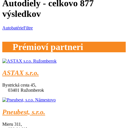
Autodiely
- celkovo
877
výsledkov
Autobatérie
Filtre
Prémioví partneri
ASTAX s.r.o.
Bystrická cesta 45,
03401 Ružomberok
Pneubest, s.r.o.
Mieru 311,