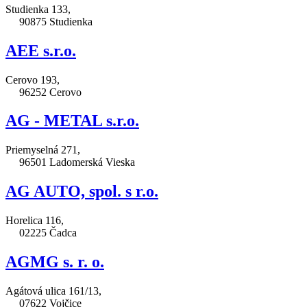
Studienka 133,
90875 Studienka
AEE s.r.o.
Cerovo 193,
96252 Cerovo
AG - METAL s.r.o.
Priemyselná 271,
96501 Ladomerská Vieska
AG AUTO, spol. s r.o.
Horelica 116,
02225 Čadca
AGMG s. r. o.
Agátová ulica 161/13,
07622 Vojčice