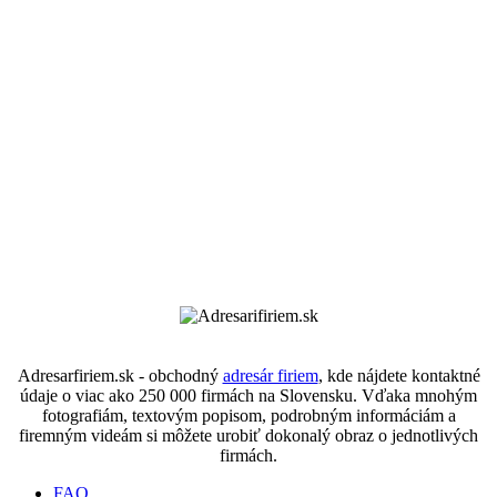
×
Táto webová lokalita používa
súbory cookie.
Súbory cookie používame na prispôsobenie obsahu, reklám a analýzu
Adresarfiriem.sk - obchodný
adresár firiem
, kde nájdete kontaktné
návštevnosti. Informácie o vašom používaní našej stránky zdieľame aj s
údaje o viac ako 250 000 firmách na Slovensku. Vďaka mnohým
našimi reklamnými a analytickými partnermi, ktorí ich môžu kombinovať
fotografiám, textovým popisom, podrobným informáciám a
s inými informáciami, ktoré ste im poskytli alebo ktoré zhromaždili pri
firemným videám si môžete urobiť dokonalý obraz o jednotlivých
používaní ich služieb.
Prečítať viac
firmách.
NEVYHNUTNE POTREBNÉ
VÝKONNOSŤ
FAQ