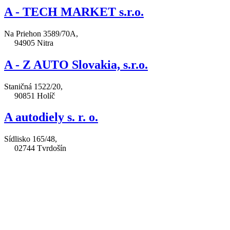
A - TECH MARKET s.r.o.
Na Priehon 3589/70A,
94905 Nitra
A - Z AUTO Slovakia, s.r.o.
Staničná 1522/20,
90851 Holíč
A autodiely s. r. o.
Sídlisko 165/48,
02744 Tvrdošín