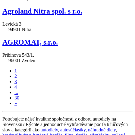
Agroland Nitra spol. s r.o.
Levická 3,
94901 Nitra
AGROMAT, s.r.o.
Pribinova 543/1,
96001 Zvolen
1
2
3
4
...
30
»
Potrebujete nájsť kvalitné spoločnosti z odboru autodiely na
Slovensku? Rýchle a jednoduché vyhľadávanie podľa kľúčových
slov a kategórií ako
autodiely
,
autosúčiastky
,
náhradné diely
,