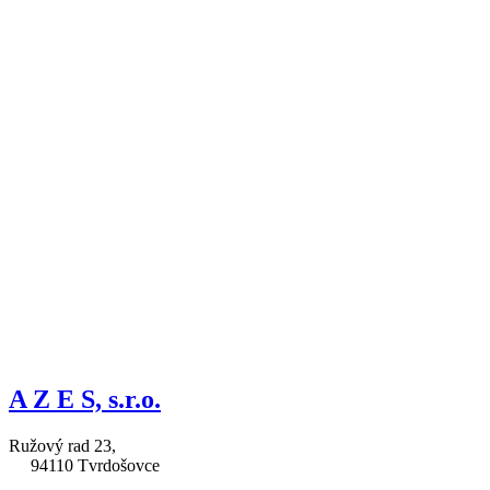
A Z E S, s.r.o.
Ružový rad 23,
94110 Tvrdošovce