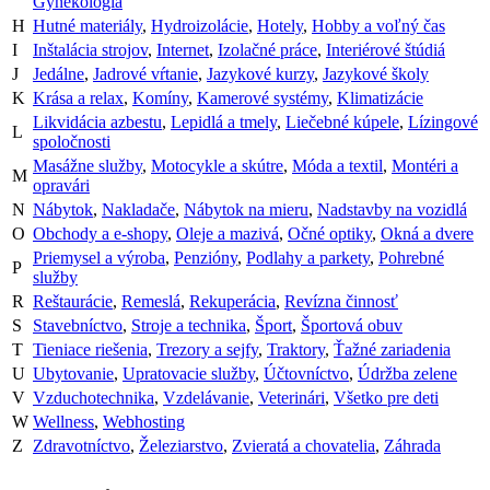
Gynekológia
H
Hutné materiály
,
Hydroizolácie
,
Hotely
,
Hobby a voľný čas
I
Inštalácia strojov
,
Internet
,
Izolačné práce
,
Interiérové štúdiá
J
Jedálne
,
Jadrové vŕtanie
,
Jazykové kurzy
,
Jazykové školy
K
Krása a relax
,
Komíny
,
Kamerové systémy
,
Klimatizácie
Likvidácia azbestu
,
Lepidlá a tmely
,
Liečebné kúpele
,
Lízingové
L
spoločnosti
Masážne služby
,
Motocykle a skútre
,
Móda a textil
,
Montéri a
M
opravári
N
Nábytok
,
Nakladače
,
Nábytok na mieru
,
Nadstavby na vozidlá
O
Obchody a e-shopy
,
Oleje a mazivá
,
Očné optiky
,
Okná a dvere
Priemysel a výroba
,
Penzióny
,
Podlahy a parkety
,
Pohrebné
P
služby
R
Reštaurácie
,
Remeslá
,
Rekuperácia
,
Revízna činnosť
S
Stavebníctvo
,
Stroje a technika
,
Šport
,
Športová obuv
T
Tieniace riešenia
,
Trezory a sejfy
,
Traktory
,
Ťažné zariadenia
U
Ubytovanie
,
Upratovacie služby
,
Účtovníctvo
,
Údržba zelene
V
Vzduchotechnika
,
Vzdelávanie
,
Veterinári
,
Všetko pre deti
W
Wellness
,
Webhosting
Z
Zdravotníctvo
,
Železiarstvo
,
Zvieratá a chovatelia
,
Záhrada