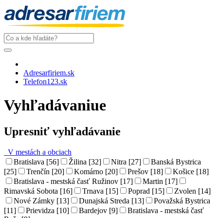
Adresarfiriem.sk
Telefon123.sk
Vyhľadávaniue
Upresniť vyhľadávanie
V mestách a obciach
Bratislava [56]
Žilina [32]
Nitra [27]
Banská Bystrica
[25]
Trenčín [20]
Komárno [20]
Prešov [18]
Košice [18]
Bratislava - mestská časť Ružinov [17]
Martin [17]
Rimavská Sobota [16]
Trnava [15]
Poprad [15]
Zvolen [14]
Nové Zámky [13]
Dunajská Streda [13]
Považská Bystrica
[11]
Prievidza [10]
Bardejov [9]
Bratislava - mestská časť