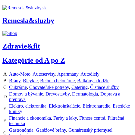
Remesla&sluzby
Zdravie&fit
Kategórie od A po Z
A
Auto-Moto
,
Autoservisy
,
Apartmány
,
Autodiely
B
Brány
,
Bicykle
,
Betón a betonárne
,
Balkóny a lodžie
C
Cukrárne
,
Chovateľské potreby
,
Catering
,
Čistiace služby
Domov a bývanie
,
Drevostavby
,
Dermatológia
,
Doprava a
D
preprava
Elektro, elektronika
,
Elektroinštalácie
,
Elektronáradie
,
Estetické
E
kliniky
Financie a ekonomika
,
Farby a laky
,
Fitness centrá
,
Filtračná
F
technika
Gastronómia
,
Garážové brány
,
Gumárenský priemysel
,
G