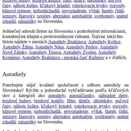
brzdové bubny
,
brzdové kotúče
,
filtre
,
tlmiče
,
silenbloky
,
guľové
čapy
,
náboje kolies
,
kľukový hriadel
,
vstrekovacie trysky
,
rozvody
,
klinové remene
,
turbodúchadlá
,
servoriadenie
,
výfuk
,
štartér
,
čidlá
,
senzory
,
žiarovky
,
xenóny
,
alternátor
,
autobatérie
,
svetlomety
,
spätné
zrkadlá
,
nárazníky
na Slovensku.
Jedinečný adresár firiem na Slovensku s podrobnými informáciami,
kontaktnými údajmi a profesionálnymi videami. Najviac takýchto
firiem nájdete v mestách
Autodiely Bratislava
,
Autodiely Košice
,
Autodiely Žilina
,
Autodiely Nitra
,
Autodiely Prešov
,
Autodiely
Nové Zámky
,
Autodiely Trnava
,
Autodiely Zvolen
,
Autodiely
Komárno
,
Autodiely Bratislava - mestská časť Ružinov
a v ďalších.
Autodiely
Potrebujete nájsť kvalitné spoločnosti z odboru autodiely na
Slovensku? Rýchle a jednoduché vyhľadávanie podľa kľúčových
slov a kategórií ako
autodiely
,
autosúčiastky
,
náhradné diely
,
brzdové bubny
,
brzdové kotúče
,
filtre
,
tlmiče
,
silenbloky
,
guľové
čapy
,
náboje kolies
,
kľukový hriadel
,
vstrekovacie trysky
,
rozvody
,
klinové remene
,
turbodúchadlá
,
servoriadenie
,
výfuk
,
štartér
,
čidlá
,
senzory
,
žiarovky
,
xenóny
,
alternátor
,
autobatérie
,
svetlomety
,
spätné
zrkadlá
,
nárazníky
na Slovensku.