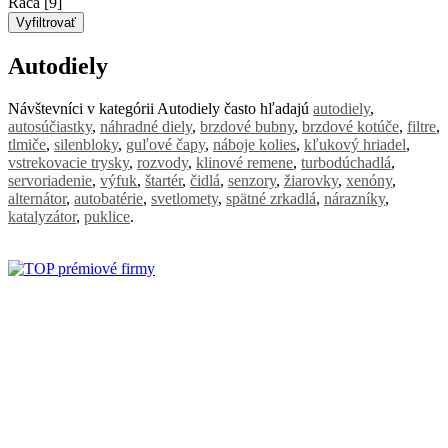
Rača [9]
Autodiely
Návštevníci v kategórii Autodiely často hľadajú
autodiely
,
autosúčiastky
,
náhradné diely
,
brzdové bubny
,
brzdové kotúče
,
filtre
,
tlmiče
,
silenbloky
,
guľové čapy
,
náboje kolies
,
kľukový hriadel
,
vstrekovacie trysky
,
rozvody
,
klinové remene
,
turbodúchadlá
,
servoriadenie
,
výfuk
,
štartér
,
čidlá
,
senzory
,
žiarovky
,
xenóny
,
alternátor
,
autobatérie
,
svetlomety
,
spätné zrkadlá
,
nárazníky
,
katalyzátor
,
puklice
.