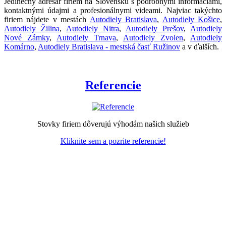
Jedinečný adresár firiem na Slovensku s podrobnými informáciami,
kontaktnými údajmi a profesionálnymi videami. Najviac takýchto
firiem nájdete v mestách
Autodiely Bratislava
,
Autodiely Košice
,
Autodiely Žilina
,
Autodiely Nitra
,
Autodiely Prešov
,
Autodiely
Nové Zámky
,
Autodiely Trnava
,
Autodiely Zvolen
,
Autodiely
Komárno
,
Autodiely Bratislava - mestská časť Ružinov
a v ďalších.
Referencie
Stovky firiem dôverujú výhodám našich služieb
Kliknite sem a pozrite referencie!