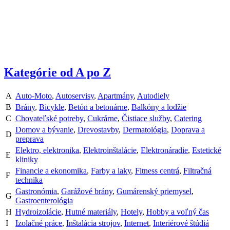
Kategórie od A po Z
A
Auto-Moto
,
Autoservisy
,
Apartmány
,
Autodiely
B
Brány
,
Bicykle
,
Betón a betonárne
,
Balkóny a lodžie
C
Chovateľské potreby
,
Cukrárne
,
Čistiace služby
,
Catering
Domov a bývanie
,
Drevostavby
,
Dermatológia
,
Doprava a
D
preprava
Elektro, elektronika
,
Elektroinštalácie
,
Elektronáradie
,
Estetické
E
kliniky
Financie a ekonomika
,
Farby a laky
,
Fitness centrá
,
Filtračná
F
technika
Gastronómia
,
Garážové brány
,
Gumárenský priemysel
,
G
Gastroenterológia
H
Hydroizolácie
,
Hutné materiály
,
Hotely
,
Hobby a voľný čas
I
Izolačné práce
,
Inštalácia strojov
,
Internet
,
Interiérové štúdiá