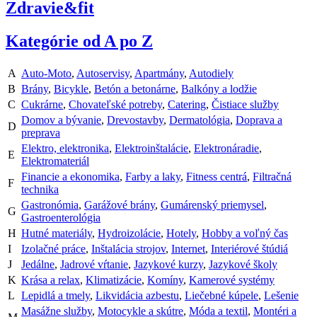
Zdravie&fit
Kategórie od A po Z
A
Auto-Moto
,
Autoservisy
,
Apartmány
,
Autodiely
B
Brány
,
Bicykle
,
Betón a betonárne
,
Balkóny a lodžie
C
Cukrárne
,
Chovateľské potreby
,
Catering
,
Čistiace služby
Domov a bývanie
,
Drevostavby
,
Dermatológia
,
Doprava a
D
preprava
Elektro, elektronika
,
Elektroinštalácie
,
Elektronáradie
,
E
Elektromateriál
Financie a ekonomika
,
Farby a laky
,
Fitness centrá
,
Filtračná
F
technika
Gastronómia
,
Garážové brány
,
Gumárenský priemysel
,
G
Gastroenterológia
H
Hutné materiály
,
Hydroizolácie
,
Hotely
,
Hobby a voľný čas
I
Izolačné práce
,
Inštalácia strojov
,
Internet
,
Interiérové štúdiá
J
Jedálne
,
Jadrové vŕtanie
,
Jazykové kurzy
,
Jazykové školy
K
Krása a relax
,
Klimatizácie
,
Komíny
,
Kamerové systémy
L
Lepidlá a tmely
,
Likvidácia azbestu
,
Liečebné kúpele
,
Lešenie
Masážne služby
,
Motocykle a skútre
,
Móda a textil
,
Montéri a