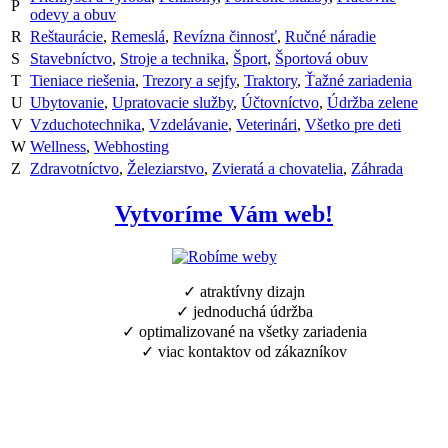
P
odevy a obuv
R
Reštaurácie
,
Remeslá
,
Revízna činnosť
,
Ručné náradie
S
Stavebníctvo
,
Stroje a technika
,
Šport
,
Športová obuv
T
Tieniace riešenia
,
Trezory a sejfy
,
Traktory
,
Ťažné zariadenia
U
Ubytovanie
,
Upratovacie služby
,
Účtovníctvo
,
Údržba zelene
V
Vzduchotechnika
,
Vzdelávanie
,
Veterinári
,
Všetko pre deti
W
Wellness
,
Webhosting
Z
Zdravotníctvo
,
Železiarstvo
,
Zvieratá a chovatelia
,
Záhrada
Vytvoríme Vám web!
✓ atraktívny dizajn
✓ jednoduchá údržba
✓ optimalizované na všetky zariadenia
✓ viac kontaktov od zákazníkov