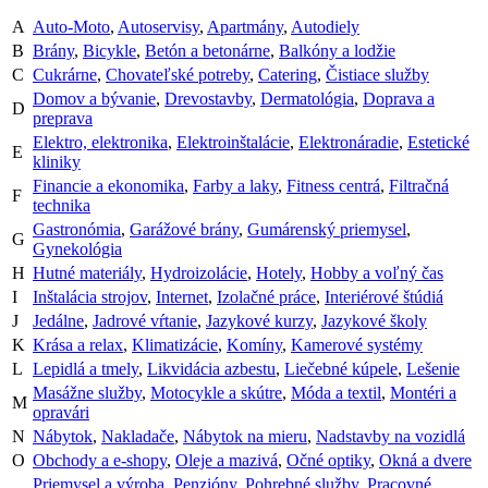
A
Auto-Moto
,
Autoservisy
,
Apartmány
,
Autodiely
B
Brány
,
Bicykle
,
Betón a betonárne
,
Balkóny a lodžie
C
Cukrárne
,
Chovateľské potreby
,
Catering
,
Čistiace služby
Domov a bývanie
,
Drevostavby
,
Dermatológia
,
Doprava a
D
preprava
Elektro, elektronika
,
Elektroinštalácie
,
Elektronáradie
,
Estetické
E
kliniky
Financie a ekonomika
,
Farby a laky
,
Fitness centrá
,
Filtračná
F
technika
Gastronómia
,
Garážové brány
,
Gumárenský priemysel
,
G
Gynekológia
H
Hutné materiály
,
Hydroizolácie
,
Hotely
,
Hobby a voľný čas
I
Inštalácia strojov
,
Internet
,
Izolačné práce
,
Interiérové štúdiá
J
Jedálne
,
Jadrové vŕtanie
,
Jazykové kurzy
,
Jazykové školy
K
Krása a relax
,
Klimatizácie
,
Komíny
,
Kamerové systémy
L
Lepidlá a tmely
,
Likvidácia azbestu
,
Liečebné kúpele
,
Lešenie
Masážne služby
,
Motocykle a skútre
,
Móda a textil
,
Montéri a
M
opravári
N
Nábytok
,
Nakladače
,
Nábytok na mieru
,
Nadstavby na vozidlá
O
Obchody a e-shopy
,
Oleje a mazivá
,
Očné optiky
,
Okná a dvere
Priemysel a výroba
,
Penzióny
,
Pohrebné služby
,
Pracovné