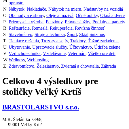
M
opravári
N
Nábytok
,
Nakladače
,
Nábytok na mieru
,
Nadstavby na vozidlá
O
Obchody a e-shopy
,
Oleje a mazivá
,
Očné optiky
,
Okná a dvere
P
Priemysel a výroba
,
Penzióny
,
Právne služby
,
Podlahy a parkety
R
Reštaurácie
,
Remeslá
,
Rekuperácia
,
Revízna činnosť
S
Stavebníctvo
,
Stroje a technika
,
Šport
,
Skialpinizmus
T
Tieniace riešenia
,
Trezory a sejfy
,
Traktory
,
Ťažné zariadenia
U
Ubytovanie
,
Upratovacie služby
,
Účtovníctvo
,
Údržba zelene
V
Vzduchotechnika
,
Vzdelávanie
,
Veterinári
,
Všetko pre deti
W
Wellness
,
Webhosting
Z
Zdravotníctvo
,
Železiarstvo
,
Zvieratá a chovatelia
,
Záhrada
Celkovo
4
výsledkov pre
stoličky Veľký Krtíš
BRASTOLARSTVO s.r.o.
M.R. Štefánika 739/8,
99001 Veľký Krtíš