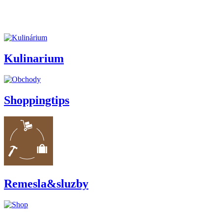
Kulinarium
Shoppingtips
Remesla&sluzby