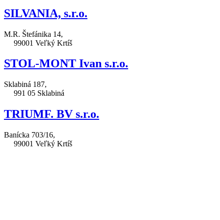
SILVANIA, s.r.o.
M.R. Štefánika 14,
99001 Veľký Krtíš
STOL-MONT Ivan s.r.o.
Sklabiná 187,
991 05 Sklabiná
TRIUMF. BV s.r.o.
Banícka 703/16,
99001 Veľký Krtíš