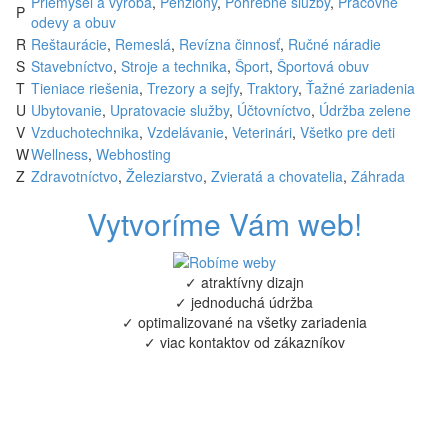
Priemysel a výroba
,
Penzióny
,
Pohrebné služby
,
Pracovné
P
odevy a obuv
R
Reštaurácie
,
Remeslá
,
Revízna činnosť
,
Ručné náradie
S
Stavebníctvo
,
Stroje a technika
,
Šport
,
Športová obuv
T
Tieniace riešenia
,
Trezory a sejfy
,
Traktory
,
Ťažné zariadenia
U
Ubytovanie
,
Upratovacie služby
,
Účtovníctvo
,
Údržba zelene
V
Vzduchotechnika
,
Vzdelávanie
,
Veterinári
,
Všetko pre deti
W
Wellness
,
Webhosting
Z
Zdravotníctvo
,
Železiarstvo
,
Zvieratá a chovatelia
,
Záhrada
Vytvoríme Vám web!
✓ atraktívny dizajn
✓ jednoduchá údržba
✓ optimalizované na všetky zariadenia
✓ viac kontaktov od zákazníkov