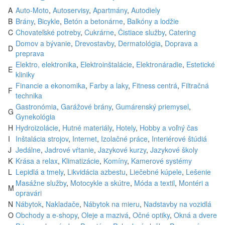
A
Auto-Moto
,
Autoservisy
,
Apartmány
,
Autodiely
B
Brány
,
Bicykle
,
Betón a betonárne
,
Balkóny a lodžie
C
Chovateľské potreby
,
Cukrárne
,
Čistiace služby
,
Catering
Domov a bývanie
,
Drevostavby
,
Dermatológia
,
Doprava a
D
preprava
Elektro, elektronika
,
Elektroinštalácie
,
Elektronáradie
,
Estetické
E
kliniky
Financie a ekonomika
,
Farby a laky
,
Fitness centrá
,
Filtračná
F
technika
Gastronómia
,
Garážové brány
,
Gumárenský priemysel
,
G
Gynekológia
H
Hydroizolácie
,
Hutné materiály
,
Hotely
,
Hobby a voľný čas
I
Inštalácia strojov
,
Internet
,
Izolačné práce
,
Interiérové štúdiá
J
Jedálne
,
Jadrové vŕtanie
,
Jazykové kurzy
,
Jazykové školy
K
Krása a relax
,
Klimatizácie
,
Komíny
,
Kamerové systémy
L
Lepidlá a tmely
,
Likvidácia azbestu
,
Liečebné kúpele
,
Lešenie
Masážne služby
,
Motocykle a skútre
,
Móda a textil
,
Montéri a
M
opravári
N
Nábytok
,
Nakladače
,
Nábytok na mieru
,
Nadstavby na vozidlá
O
Obchody a e-shopy
,
Oleje a mazivá
,
Očné optiky
,
Okná a dvere