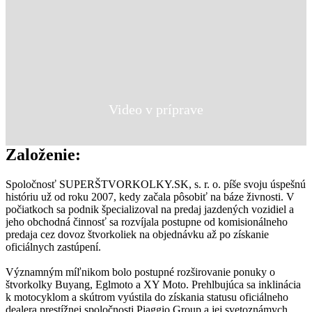
Video v príprave
Založenie:
Spoločnosť SUPERŠTVORKOLKY.SK, s. r. o. píše svoju úspešnú
históriu už od roku 2007, kedy začala pôsobiť na báze živnosti. V
počiatkoch sa podnik špecializoval na predaj jazdených vozidiel a
jeho obchodná činnosť sa rozvíjala postupne od komisionálneho
predaja cez dovoz štvorkoliek na objednávku až po získanie
oficiálnych zastúpení.
Významným míľnikom bolo postupné rozširovanie ponuky o
štvorkolky Buyang, Eglmoto a XY Moto. Prehlbujúca sa inklinácia
k motocyklom a skútrom vyústila do získania statusu oficiálneho
dealera prestížnej spoločnosti Piaggio Group a jej svetoznámych