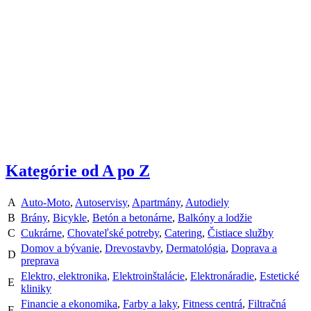
Kategórie od A po Z
A
Auto-Moto
,
Autoservisy
,
Apartmány
,
Autodiely
B
Brány
,
Bicykle
,
Betón a betonárne
,
Balkóny a lodžie
C
Cukrárne
,
Chovateľské potreby
,
Catering
,
Čistiace služby
Domov a bývanie
,
Drevostavby
,
Dermatológia
,
Doprava a
D
preprava
Elektro, elektronika
,
Elektroinštalácie
,
Elektronáradie
,
Estetické
E
kliniky
Financie a ekonomika
,
Farby a laky
,
Fitness centrá
,
Filtračná
F