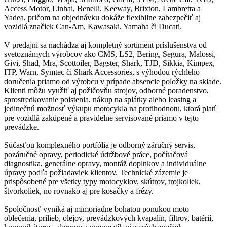
Access Motor, Linhai, Benelli, Keeway, Brixton, Lambretta a
Yadea, pričom na objednávku dokáže flexibilne zabezpečiť aj
vozidlá značiek Can-Am, Kawasaki, Yamaha či Ducati.
V predajni sa nachádza aj kompletný sortiment príslušenstva od
svetoznámych výrobcov ako CMS, LS2, Bering, Segura, Malossi,
Givi, Shad, Mra, Scottoiler, Bagster, Shark, TJD, Sikkia, Kimpex,
ITP, Warn, Symtec či Shark Accessories, s výhodou rýchleho
doručenia priamo od výrobcu v prípade absencie položky na sklade.
Klienti môžu využiť aj požičovňu strojov, odborné poradenstvo,
sprostredkovanie poistenia, nákup na splátky alebo leasing a
jedinečnú možnosť výkupu motocykla na protihodnotu, ktorá platí
pre vozidlá zakúpené a pravidelne servisované priamo v tejto
prevádzke.
Súčasťou komplexného portfólia je odborný záručný servis,
pozáručné opravy, periodické údržbové práce, počítačová
diagnostika, generálne opravy, montáž doplnkov a individuálne
úpravy podľa požiadaviek klientov. Technické zázemie je
prispôsobené pre všetky typy motocyklov, skútrov, trojkoliek,
štvorkoliek, no rovnako aj pre kosačky a frézy.
Spoločnosť vyniká aj mimoriadne bohatou ponukou moto
oblečenia, prilieb, olejov, prevádzkových kvapalín, filtrov, batérií,