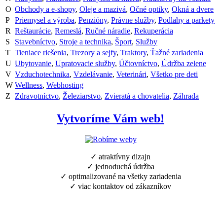
O
Obchody a e-shopy
,
Oleje a mazivá
,
Očné optiky
,
Okná a dvere
P
Priemysel a výroba
,
Penzióny
,
Právne služby
,
Podlahy a parkety
R
Reštaurácie
,
Remeslá
,
Ručné náradie
,
Rekuperácia
S
Stavebníctvo
,
Stroje a technika
,
Šport
,
Služby
T
Tieniace riešenia
,
Trezory a sejfy
,
Traktory
,
Ťažné zariadenia
U
Ubytovanie
,
Upratovacie služby
,
Účtovníctvo
,
Údržba zelene
V
Vzduchotechnika
,
Vzdelávanie
,
Veterinári
,
Všetko pre deti
W
Wellness
,
Webhosting
Z
Zdravotníctvo
,
Železiarstvo
,
Zvieratá a chovatelia
,
Záhrada
Vytvoríme Vám web!
✓ atraktívny dizajn
✓ jednoduchá údržba
✓ optimalizované na všetky zariadenia
✓ viac kontaktov od zákazníkov