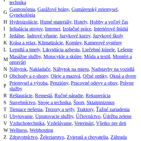
technika
Gastronómia
,
Garážové brány
,
Gumárenský priemysel
,
G
Gynekológia
H
Hydroizolácie
,
Hutné materiály
,
Hotely
,
Hobby a voľný čas
I
Inštalácia strojov
,
Internet
,
Izolačné práce
,
Interiérové štúdiá
J
Jedálne
,
Jadrové vŕtanie
,
Jazykové kurzy
,
Jazykové školy
K
Krása a relax
,
Klimatizácie
,
Komíny
,
Kamerové systémy
L
Lepidlá a tmely
,
Likvidácia azbestu
,
Liečebné kúpele
,
Lešenie
Masážne služby
,
Motocykle a skútre
,
Móda a textil
,
Montéri a
M
opravári
N
Nábytok
,
Nakladače
,
Nábytok na mieru
,
Nadstavby na vozidlá
O
Obchody a e-shopy
,
Oleje a mazivá
,
Očné optiky
,
Okná a dvere
Priemysel a výroba
,
Penzióny
,
Pracovné odevy a obuv
,
Právne
P
služby
R
Reštaurácie
,
Remeslá
,
Ručné náradie
,
Rekuperácia
S
Stavebníctvo
,
Stroje a technika
,
Šport
,
Skialpinizmus
T
Tieniace riešenia
,
Trezory a sejfy
,
Traktory
,
Ťažné zariadenia
U
Ubytovanie
,
Upratovacie služby
,
Účtovníctvo
,
Údržba zelene
V
Vzduchotechnika
,
Vzdelávanie
,
Veterinári
,
Všetko pre deti
W
Wellness
,
Webhosting
Z
Zdravotníctvo
,
Železiarstvo
,
Zvieratá a chovatelia
,
Záhrada