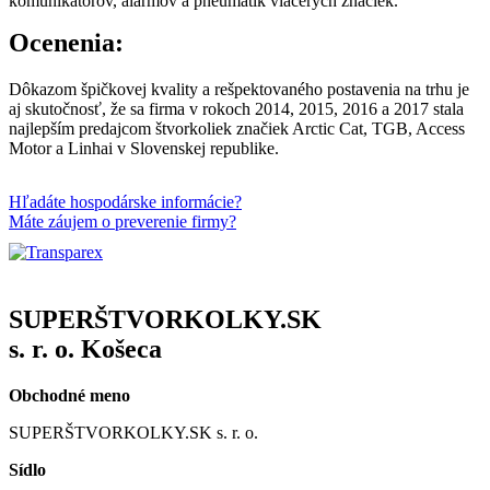
komunikátorov, alarmov a pneumatík viacerých značiek.
Ocenenia:
Dôkazom špičkovej kvality a rešpektovaného postavenia na trhu je
aj skutočnosť, že sa firma v rokoch 2014, 2015, 2016 a 2017 stala
najlepším predajcom štvorkoliek značiek Arctic Cat, TGB, Access
Motor a Linhai v Slovenskej republike.
Hľadáte hospodárske informácie?
Máte záujem o preverenie firmy?
SUPERŠTVORKOLKY.SK
s. r. o. Košeca
Obchodné meno
SUPERŠTVORKOLKY.SK s. r. o.
Sídlo