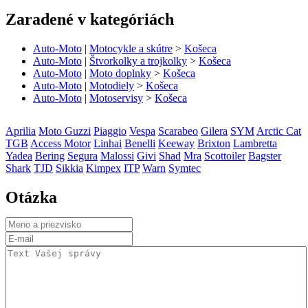
Zaradené v kategóriách
Auto-Moto
|
Motocykle a skútre
>
Košeca
Auto-Moto
|
Štvorkolky a trojkolky
>
Košeca
Auto-Moto
|
Moto doplnky
>
Košeca
Auto-Moto
|
Motodiely
>
Košeca
Auto-Moto
|
Motoservisy
>
Košeca
Aprilia
Moto Guzzi
Piaggio
Vespa
Scarabeo
Gilera
SYM
Arctic Cat
TGB
Access Motor
Linhai
Benelli
Keeway
Brixton
Lambretta
Yadea
Bering
Segura
Malossi
Givi
Shad
Mra
Scottoiler
Bagster
Shark
TJD
Sikkia
Kimpex
ITP
Warn
Symtec
Otázka