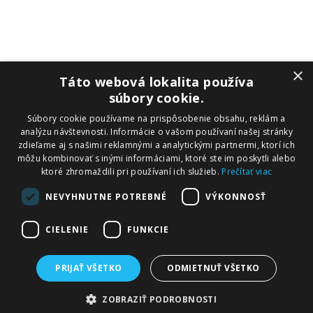
×
Táto webová lokalita používa
súbory cookie.
Súbory cookie používame na prispôsobenie obsahu, reklám a
Adresarfiriem.sk - obchodný
adresár firiem
, kde nájdete kontaktné
analýzu návštevnosti. Informácie o vašom používaní našej stránky
údaje o viac ako 250 000 firmách na Slovensku. Vďaka mnohým
zdieľame aj s našimi reklamnými a analytickými partnermi, ktorí ich
fotografiám, textovým popisom, podrobným informáciám a
môžu kombinovať s inými informáciami, ktoré ste im poskytli alebo
firemným videám si môžete urobiť dokonalý obraz o jednotlivých
ktoré zhromaždili pri používaní ich služieb.
Prečítať viac
firmách.
NEVYHNUTNE POTREBNÉ
VÝKONNOSŤ
FAQ
Adresarfiriem.sk
Informácie a ochrana osobných údajov
CIELENIE
FUNKCIE
Referencie
Informácie
Pridať firmu
PRIJAŤ VŠETKO
ODMIETNUŤ VŠETKO
Kontakt
Firemné video
ZOBRAZIŤ PODROBNOSTI
Pridaj sa k nám!