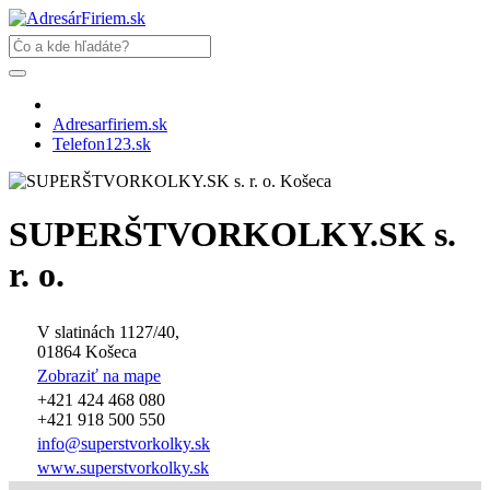
Adresarfiriem.sk
Telefon123.sk
SUPERŠTVORKOLKY.SK s.
r. o.
V slatinách 1127/40,
01864 Košeca
Zobraziť na mape
+421 424 468 080
+421 918 500 550
info
@
superstvorkolky.sk
www.superstvorkolky.sk