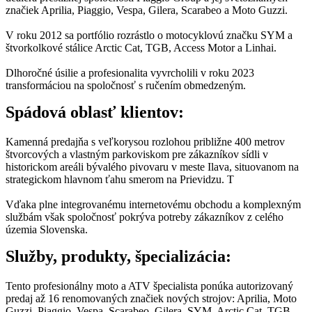
značiek Aprilia, Piaggio, Vespa, Gilera, Scarabeo a Moto Guzzi.
V roku 2012 sa portfólio rozrástlo o motocyklovú značku SYM a
štvorkolkové stálice Arctic Cat, TGB, Access Motor a Linhai.
Dlhoročné úsilie a profesionalita vyvrcholili v roku 2023
transformáciou na spoločnosť s ručením obmedzeným.
Spádová oblasť klientov:
Kamenná predajňa s veľkorysou rozlohou približne 400 metrov
štvorcových a vlastným parkoviskom pre zákazníkov sídli v
historickom areáli bývalého pivovaru v meste Ilava, situovanom na
strategickom hlavnom ťahu smerom na Prievidzu. T
Vďaka plne integrovanému internetovému obchodu a komplexným
službám však spoločnosť pokrýva potreby zákazníkov z celého
územia Slovenska.
Služby, produkty, špecializácia:
Tento profesionálny moto a ATV špecialista ponúka autorizovaný
predaj až 16 renomovaných značiek nových strojov: Aprilia, Moto
Guzzi, Piaggio, Vespa, Scarabeo, Gilera, SYM, Arctic Cat, TGB,