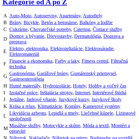
Kategórie od A po Z
A
Auto-Moto
,
Autoservisy
,
Apartmány
,
Autodiely
B
Brány
,
Bicykle
,
Betón a betonárne
,
Balkóny a lodžie
C
Cukrárne
,
Chovateľské potreby
,
Catering
,
Čistiace služby
Domov a bývanie
,
Drevostavby
,
Dermatológia
,
Doprava a
D
preprava
Elektro, elektronika
,
Elektroinštalácie
,
Elektronáradie
,
E
Elektromateriál
Financie a ekonomika
,
Farby a laky
,
Fitness centrá
,
Filtračná
F
technika
Gastronómia
,
Garážové brány
,
Gumárenský priemysel
,
G
Gastroenterológia
H
Hutné materiály
,
Hydroizolácie
,
Hotely
,
Hobby a voľný čas
I
Izolačné práce
,
Inštalácia strojov
,
Internet
,
Interiérové štúdiá
J
Jedálne
,
Jadrové vŕtanie
,
Jazykové kurzy
,
Jazykové školy
K
Krása a relax
,
Klimatizácie
,
Komíny
,
Kamerové systémy
Likvidácia azbestu
,
Lepidlá a tmely
,
Liečebné kúpele
,
Lízingové
L
spoločnosti
Masážne služby
,
Motocykle a skútre
,
Móda a textil
,
Montéri a
M
opravári
N
Nábytok
,
Nakladače
,
Nábytok na mieru
,
Nadstavby na vozidlá