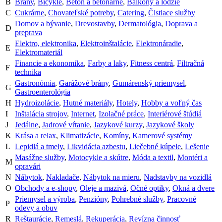
B
Brány
,
Bicykle
,
Betón a betonárne
,
Balkóny a lodžie
C
Cukrárne
,
Chovateľské potreby
,
Catering
,
Čistiace služby
Domov a bývanie
,
Drevostavby
,
Dermatológia
,
Doprava a
D
preprava
Elektro, elektronika
,
Elektroinštalácie
,
Elektronáradie
,
E
Elektromateriál
Financie a ekonomika
,
Farby a laky
,
Fitness centrá
,
Filtračná
F
technika
Gastronómia
,
Garážové brány
,
Gumárenský priemysel
,
G
Gastroenterológia
H
Hydroizolácie
,
Hutné materiály
,
Hotely
,
Hobby a voľný čas
I
Inštalácia strojov
,
Internet
,
Izolačné práce
,
Interiérové štúdiá
J
Jedálne
,
Jadrové vŕtanie
,
Jazykové kurzy
,
Jazykové školy
K
Krása a relax
,
Klimatizácie
,
Komíny
,
Kamerové systémy
L
Lepidlá a tmely
,
Likvidácia azbestu
,
Liečebné kúpele
,
Lešenie
Masážne služby
,
Motocykle a skútre
,
Móda a textil
,
Montéri a
M
opravári
N
Nábytok
,
Nakladače
,
Nábytok na mieru
,
Nadstavby na vozidlá
O
Obchody a e-shopy
,
Oleje a mazivá
,
Očné optiky
,
Okná a dvere
Priemysel a výroba
,
Penzióny
,
Pohrebné služby
,
Pracovné
P
odevy a obuv
R
Reštaurácie
,
Remeslá
,
Rekuperácia
,
Revízna činnosť