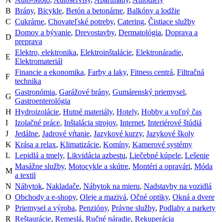
B
Brány
,
Bicykle
,
Betón a betonárne
,
Balkóny a lodžie
C
Cukrárne
,
Chovateľské potreby
,
Catering
,
Čistiace služby
Domov a bývanie
,
Drevostavby
,
Dermatológia
,
Doprava a
D
preprava
Elektro, elektronika
,
Elektroinštalácie
,
Elektronáradie
,
E
Elektromateriál
Financie a ekonomika
,
Farby a laky
,
Fitness centrá
,
Filtračná
F
technika
Gastronómia
,
Garážové brány
,
Gumárenský priemysel
,
G
Gastroenterológia
H
Hydroizolácie
,
Hutné materiály
,
Hotely
,
Hobby a voľný čas
I
Izolačné práce
,
Inštalácia strojov
,
Internet
,
Interiérové štúdiá
J
Jedálne
,
Jadrové vŕtanie
,
Jazykové kurzy
,
Jazykové školy
K
Krása a relax
,
Klimatizácie
,
Komíny
,
Kamerové systémy
L
Lepidlá a tmely
,
Likvidácia azbestu
,
Liečebné kúpele
,
Lešenie
Masážne služby
,
Motocykle a skútre
,
Montéri a opravári
,
Móda
M
a textil
N
Nábytok
,
Nakladače
,
Nábytok na mieru
,
Nadstavby na vozidlá
O
Obchody a e-shopy
,
Oleje a mazivá
,
Očné optiky
,
Okná a dvere
P
Priemysel a výroba
,
Penzióny
,
Právne služby
,
Podlahy a parkety
R
Reštaurácie
,
Remeslá
,
Ručné náradie
,
Rekuperácia