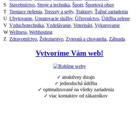
S
Stavebníctvo
,
Stroje a technika
,
Šport
,
Športová obuv
T
Tieniace riešenia
,
Trezory a sejfy
,
Traktory
,
Ťažné zariadenia
U
Ubytovanie
,
Upratovacie služby
,
Účtovníctvo
,
Údržba zelene
V
Vzduchotechnika
,
Vzdelávanie
,
Veterinári
,
Vykurovanie
W
Wellness
,
Webhosting
Z
Zdravotníctvo
,
Železiarstvo
,
Zvieratá a chovatelia
,
Záhrada
Vytvoríme Vám web!
✓ atraktívny dizajn
✓ jednoduchá údržba
✓ optimalizované na všetky zariadenia
✓ viac kontaktov od zákazníkov