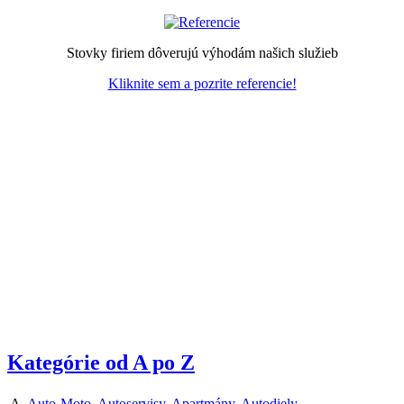
Stovky firiem dôverujú výhodám našich služieb
Kliknite sem a pozrite referencie!
Kategórie od A po Z
A
Auto-Moto
,
Autoservisy
,
Apartmány
,
Autodiely