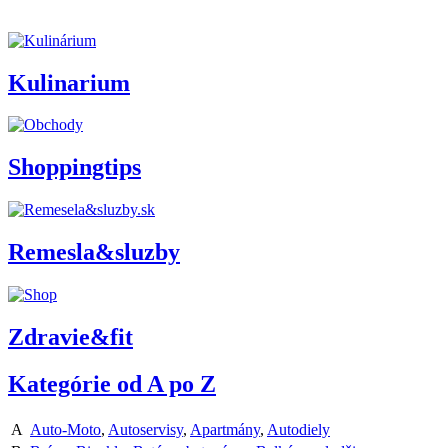
Kulinarium
Shoppingtips
Remesla&sluzby
Zdravie&fit
Kategórie od A po Z
A
Auto-Moto
,
Autoservisy
,
Apartmány
,
Autodiely