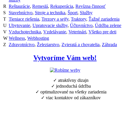
R
Reštaurácie
,
Remeslá
,
Rekuperácia
,
Revízna činnosť
S
Stavebníctvo
,
Stroje a technika
,
Šport
,
Služby
T
Tieniace riešenia
,
Trezory a sejfy
,
Traktory
,
Ťažné zariadenia
U
Ubytovanie
,
Upratovacie služby
,
Účtovníctvo
,
Údržba zelene
V
Vzduchotechnika
,
Vzdelávanie
,
Veterinári
,
Všetko pre deti
W
Wellness
,
Webhosting
Z
Zdravotníctvo
,
Železiarstvo
,
Zvieratá a chovatelia
,
Záhrada
Vytvoríme Vám web!
✓ atraktívny dizajn
✓ jednoduchá údržba
✓ optimalizované na všetky zariadenia
✓ viac kontaktov od zákazníkov