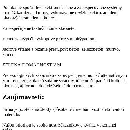
Ponúkame spoľahlivé elektroinštalácie a zabezpečovacie systémy,
montáž kamier a alarmov, vykonávame revízie elektrozariadení,
plynových zariadení a kotlov.
Zabezpečujeme taktiež inžinierske siete.
Vieme zabezpečiť výkopové práce s minirýpadlom.
Jadrové vŕtanie a rezanie prestupov: betón, železobetón, murivo,
kameň
ZELENÁ DOMÁCNOSTIAM
Pre ekologických zákazníkov zabezpečujeme montáž alternatívnych
zdrojov energie ako sú solárne systémy, tepelné čerpadlá či kotle na
biomasu, aj formou dotácie Zelená domácnostiam.
Zaujímavosti:
Firma je poistená na škody spôsobené z nedbanlivosti alebo vadou
materiálu.
Našou prioritou je spokojnosť zákazníkov a kvalita vykonanej