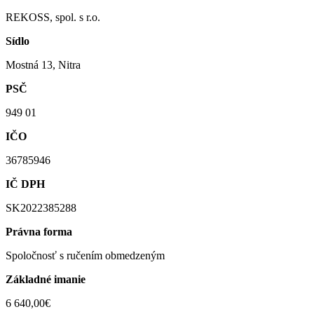
REKOSS, spol. s r.o.
Sídlo
Mostná 13, Nitra
PSČ
949 01
IČO
36785946
IČ DPH
SK2022385288
Právna forma
Spoločnosť s ručením obmedzeným
Základné imanie
6 640,00€