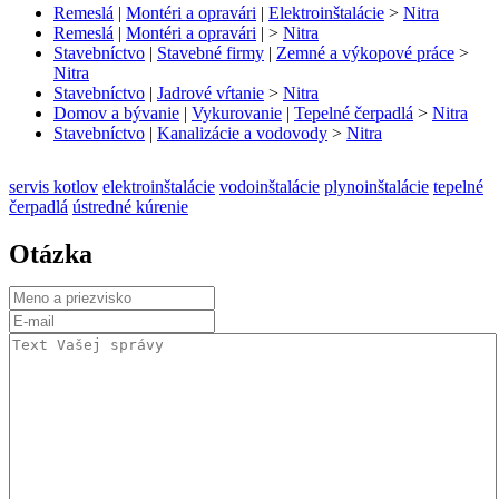
Remeslá
|
Montéri a opravári
|
Elektroinštalácie
>
Nitra
Remeslá
|
Montéri a opravári
|
>
Nitra
Stavebníctvo
|
Stavebné firmy
|
Zemné a výkopové práce
>
Nitra
Stavebníctvo
|
Jadrové vŕtanie
>
Nitra
Domov a bývanie
|
Vykurovanie
|
Tepelné čerpadlá
>
Nitra
Stavebníctvo
|
Kanalizácie a vodovody
>
Nitra
servis kotlov
elektroinštalácie
vodoinštalácie
plynoinštalácie
tepelné
čerpadlá
ústredné kúrenie
Otázka