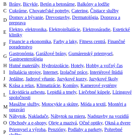
B
Brány
,
Bicykle
,
Betón a betonárne
,
Balkóny a lodžie
C
Cukrárne
,
Chovateľské potreby
,
Catering
,
Čistiace služby
Domov a bývanie
,
Drevostavby
,
Dermatológia
,
Doprava a
D
preprava
Elektro, elektronika
,
Elektroinštalácie
,
Elektronáradie
,
Estetické
E
kliniky
Financie a ekonomika
,
Farby a laky
,
Fitness centrá
,
Finančné
F
poradenstvo
Gastronómia
,
Garážové brány
,
Gumárenský priemysel
,
G
Gastroenterológia
H
Hutné materiály
,
Hydroizolácie
,
Hotely
,
Hobby a voľný čas
I
Inštalácia strojov
,
Internet
,
Izolačné práce
,
Interiérové štúdiá
J
Jedálne
,
Jadrové vŕtanie
,
Jazykové kurzy
,
Jazykové školy
K
Krása a relax
,
Klimatizácie
,
Komíny
,
Kamerové systémy
Likvidácia azbestu
,
Lepidlá a tmely
,
Liečebné kúpele
,
Lízingové
L
spoločnosti
Masážne služby
,
Motocykle a skútre
,
Móda a textil
,
Montéri a
M
opravári
N
Nábytok
,
Nakladače
,
Nábytok na mieru
,
Nadstavby na vozidlá
O
Obchody a e-shopy
,
Oleje a mazivá
,
Očné optiky
,
Okná a dvere
Priemysel a výroba
,
Penzióny
,
Podlahy a parkety
,
Pohrebné
P
služby