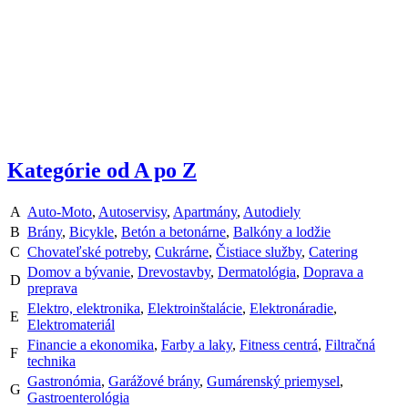
Kategórie od A po Z
A
Auto-Moto
,
Autoservisy
,
Apartmány
,
Autodiely
B
Brány
,
Bicykle
,
Betón a betonárne
,
Balkóny a lodžie
C
Chovateľské potreby
,
Cukrárne
,
Čistiace služby
,
Catering
Domov a bývanie
,
Drevostavby
,
Dermatológia
,
Doprava a
D
preprava
Elektro, elektronika
,
Elektroinštalácie
,
Elektronáradie
,
E
Elektromateriál
Financie a ekonomika
,
Farby a laky
,
Fitness centrá
,
Filtračná
F
technika
Gastronómia
,
Garážové brány
,
Gumárenský priemysel
,
G
Gastroenterológia