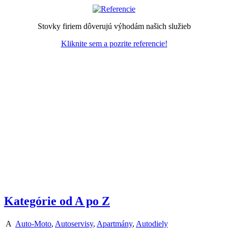
Stovky firiem dôverujú výhodám našich služieb
Kliknite sem a pozrite referencie!
Kategórie od A po Z
A
Auto-Moto
,
Autoservisy
,
Apartmány
,
Autodiely