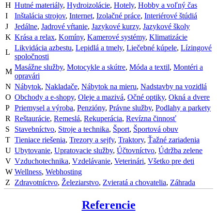
H
Hutné materiály
,
Hydroizolácie
,
Hotely
,
Hobby a voľný čas
I
Inštalácia strojov
,
Internet
,
Izolačné práce
,
Interiérové štúdiá
J
Jedálne
,
Jadrové vŕtanie
,
Jazykové kurzy
,
Jazykové školy
K
Krása a relax
,
Komíny
,
Kamerové systémy
,
Klimatizácie
Likvidácia azbestu
,
Lepidlá a tmely
,
Liečebné kúpele
,
Lízingové
L
spoločnosti
Masážne služby
,
Motocykle a skútre
,
Móda a textil
,
Montéri a
M
opravári
N
Nábytok
,
Nakladače
,
Nábytok na mieru
,
Nadstavby na vozidlá
O
Obchody a e-shopy
,
Oleje a mazivá
,
Očné optiky
,
Okná a dvere
P
Priemysel a výroba
,
Penzióny
,
Právne služby
,
Podlahy a parkety
R
Reštaurácie
,
Remeslá
,
Rekuperácia
,
Revízna činnosť
S
Stavebníctvo
,
Stroje a technika
,
Šport
,
Športová obuv
T
Tieniace riešenia
,
Trezory a sejfy
,
Traktory
,
Ťažné zariadenia
U
Ubytovanie
,
Upratovacie služby
,
Účtovníctvo
,
Údržba zelene
V
Vzduchotechnika
,
Vzdelávanie
,
Veterinári
,
Všetko pre deti
W
Wellness
,
Webhosting
Z
Zdravotníctvo
,
Železiarstvo
,
Zvieratá a chovatelia
,
Záhrada
Referencie