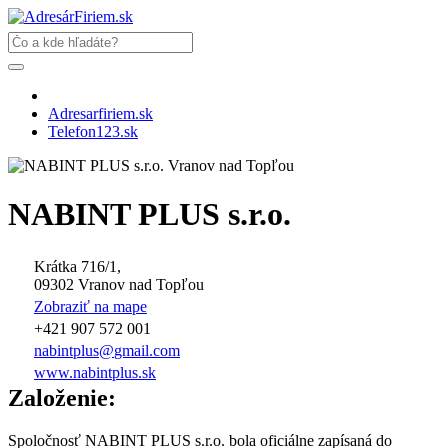
Adresarfiriem.sk
Telefon123.sk
NABINT PLUS s.r.o.
Krátka 716/1,
09302 Vranov nad Topľou
Zobraziť na mape
+421 907 572 001
nabintplus
@
gmail.com
www.nabintplus.sk
Založenie:
Spoločnosť NABINT PLUS s.r.o. bola oficiálne zapísaná do