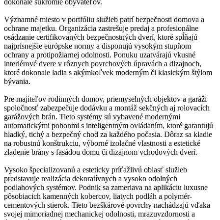
dokonalé súkromie obyvateľov.
Významné miesto v portfóliu služieb patrí bezpečnosti domova a
ochrane majetku. Organizácia zastrešuje predaj a profesionálne
osádzanie certifikovaných bezpečnostných dverí, ktoré spĺňajú
najprísnejšie európske normy a disponujú vysokým stupňom
ochrany a protipožiarnej odolnosti. Ponuku uzatvárajú vkusné
interiérové dvere v rôznych povrchových úpravách a dizajnoch,
ktoré dokonale ladia s akýmkoľvek moderným či klasickým štýlom
bývania.
Pre majiteľov rodinných domov, priemyselných objektov a garáží
spoločnosť zabezpečuje dodávku a montáž sekčných aj rolovacích
garážových brán. Tieto systémy sú vybavené modernými
automatickými pohonmi s inteligentným ovládaním, ktoré garantujú
hladký, tichý a bezpečný chod za každého počasia. Dôraz sa kladie
na robustnú konštrukciu, výborné izolačné vlastnosti a estetické
zladenie brány s fasádou domu či dizajnom vchodových dverí.
Vysoko špecializovanú a esteticky príťažlivú oblasť služieb
predstavuje realizácia dekoratívnych a vysoko odolných
podlahových systémov. Podnik sa zameriava na aplikáciu luxusne
pôsobiacich kamenných kobercov, liatych podláh a polymér-
cementových stierok. Tieto bezškárové povrchy nachádzajú vďaka
svojej mimoriadnej mechanickej odolnosti, mrazuvzdornosti a