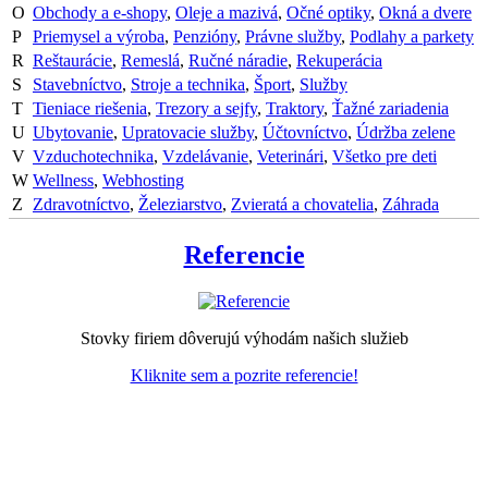
O
Obchody a e-shopy
,
Oleje a mazivá
,
Očné optiky
,
Okná a dvere
P
Priemysel a výroba
,
Penzióny
,
Právne služby
,
Podlahy a parkety
R
Reštaurácie
,
Remeslá
,
Ručné náradie
,
Rekuperácia
S
Stavebníctvo
,
Stroje a technika
,
Šport
,
Služby
T
Tieniace riešenia
,
Trezory a sejfy
,
Traktory
,
Ťažné zariadenia
U
Ubytovanie
,
Upratovacie služby
,
Účtovníctvo
,
Údržba zelene
V
Vzduchotechnika
,
Vzdelávanie
,
Veterinári
,
Všetko pre deti
W
Wellness
,
Webhosting
Z
Zdravotníctvo
,
Železiarstvo
,
Zvieratá a chovatelia
,
Záhrada
Referencie
Stovky firiem dôverujú výhodám našich služieb
Kliknite sem a pozrite referencie!