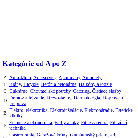
Kategórie od A po Z
A
Auto-Moto
,
Autoservisy
,
Apartmány
,
Autodiely
B
Brány
,
Bicykle
,
Betón a betonárne
,
Balkóny a lodžie
C
Cukrárne
,
Chovateľské potreby
,
Catering
,
Čistiace služby
Domov a bývanie
,
Drevostavby
,
Dermatológia
,
Doprava a
D
preprava
Elektro, elektronika
,
Elektroinštalácie
,
Elektronáradie
,
Estetické
E
kliniky
Financie a ekonomika
,
Farby a laky
,
Fitness centrá
,
Filtračná
F
technika
Gastronómia
,
Garážové brány
,
Gumárenský priemysel
,
G