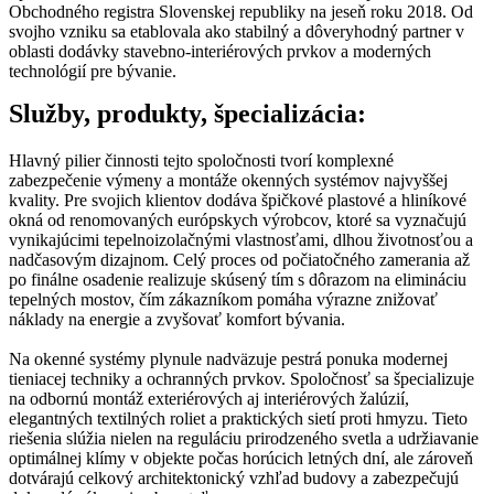
Obchodného registra Slovenskej republiky na jeseň roku 2018. Od
svojho vzniku sa etablovala ako stabilný a dôveryhodný partner v
oblasti dodávky stavebno-interiérových prvkov a moderných
technológií pre bývanie.
Služby, produkty, špecializácia:
Hlavný pilier činnosti tejto spoločnosti tvorí komplexné
zabezpečenie výmeny a montáže okenných systémov najvyššej
kvality. Pre svojich klientov dodáva špičkové plastové a hliníkové
okná od renomovaných európskych výrobcov, ktoré sa vyznačujú
vynikajúcimi tepelnoizolačnými vlastnosťami, dlhou životnosťou a
nadčasovým dizajnom. Celý proces od počiatočného zamerania až
po finálne osadenie realizuje skúsený tím s dôrazom na elimináciu
tepelných mostov, čím zákazníkom pomáha výrazne znižovať
náklady na energie a zvyšovať komfort bývania.
Na okenné systémy plynule nadväzuje pestrá ponuka modernej
tieniacej techniky a ochranných prvkov. Spoločnosť sa špecializuje
na odbornú montáž exteriérových aj interiérových žalúzií,
elegantných textilných roliet a praktických sietí proti hmyzu. Tieto
riešenia slúžia nielen na reguláciu prirodzeného svetla a udržiavanie
optimálnej klímy v objekte počas horúcich letných dní, ale zároveň
dotvárajú celkový architektonický vzhľad budovy a zabezpečujú