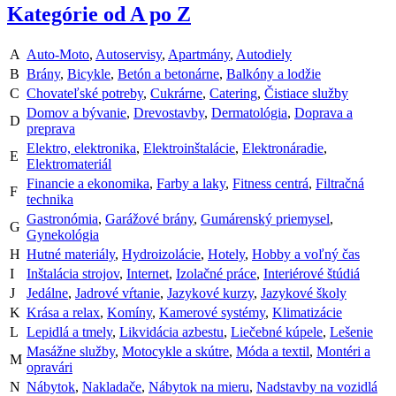
Kategórie od A po Z
A
Auto-Moto
,
Autoservisy
,
Apartmány
,
Autodiely
B
Brány
,
Bicykle
,
Betón a betonárne
,
Balkóny a lodžie
C
Chovateľské potreby
,
Cukrárne
,
Catering
,
Čistiace služby
Domov a bývanie
,
Drevostavby
,
Dermatológia
,
Doprava a
D
preprava
Elektro, elektronika
,
Elektroinštalácie
,
Elektronáradie
,
E
Elektromateriál
Financie a ekonomika
,
Farby a laky
,
Fitness centrá
,
Filtračná
F
technika
Gastronómia
,
Garážové brány
,
Gumárenský priemysel
,
G
Gynekológia
H
Hutné materiály
,
Hydroizolácie
,
Hotely
,
Hobby a voľný čas
I
Inštalácia strojov
,
Internet
,
Izolačné práce
,
Interiérové štúdiá
J
Jedálne
,
Jadrové vŕtanie
,
Jazykové kurzy
,
Jazykové školy
K
Krása a relax
,
Komíny
,
Kamerové systémy
,
Klimatizácie
L
Lepidlá a tmely
,
Likvidácia azbestu
,
Liečebné kúpele
,
Lešenie
Masážne služby
,
Motocykle a skútre
,
Móda a textil
,
Montéri a
M
opravári
N
Nábytok
,
Nakladače
,
Nábytok na mieru
,
Nadstavby na vozidlá