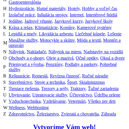
Gastroenterológia
H
Hydroizolácie
,
Hutné materiály
,
Hotely
,
Hobby a voľný čas
I
Izolačné práce
,
Inštalácia strojov
,
Internet
,
Interiérové štúdiá
J
Jedálne
,
Jadrové vŕtanie
,
Jazykové kurzy
,
Jazykové školy
K
Krása a relax
,
Klimatizácie
,
Komíny
,
Kamerové systémy
L
Lepidlá a tmely
,
Likvidácia azbestu
,
Liečebné kúpele
,
Lešenie
Masážne služby
,
Motocykle a skútre
,
Móda a textil
,
Montéri a
M
opravári
N
Nábytok
,
Nakladače
,
Nábytok na mieru
,
Nadstavby na vozidlá
O
Obchody a e-shopy
,
Oleje a mazivá
,
Očné optiky
,
Okná a dvere
Priemysel a výroba
,
Penzióny
,
Podlahy a parkety
,
Pohrebné
P
služby
R
Reštaurácie
,
Remeslá
,
Revízna činnosť
,
Ručné náradie
S
Stavebníctvo
,
Stroje a technika
,
Šport
,
Skialpinizmus
T
Tieniace riešenia
,
Trezory a sejfy
,
Traktory
,
Ťažné zariadenia
U
Ubytovanie
,
Upratovacie služby
,
Účtovníctvo
,
Údržba zelene
V
Vzduchotechnika
,
Vzdelávanie
,
Veterinári
,
Všetko pre deti
W
Wellness
,
Webhosting
Z
Zdravotníctvo
,
Železiarstvo
,
Zvieratá a chovatelia
,
Záhrada
Vytvoríme Vám web!