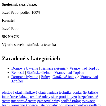
Spoločník v.o.s. / s.r.o.
Jozef Petro, podiel: 100%
Konateľ
Jozef Petro
SK NACE
Výroba stavebnostolárska a tesárska
Zaradené v kategóriách
Domov a bývanie
|
Tieniace riešenia
>
Vranov nad Topľou
Remeslá
|
Stolárske dielne
>
Vranov nad Topľou
Domov a bývanie
|
Brány
|
Garážové brány
>
Vranov nad
Topľou
plastové okná
hliníkové okná
tieniaca technika
vonkajšie žalúzie
interiérové žalúzie
textilné rolety
siete proti hmyzu
bezpečnostné
dvere
interiérové dvere
garážové brány
sekčné brány
rolovacie
brány
kamenné koberce
liate podlahy
polymér-cementové podlahy