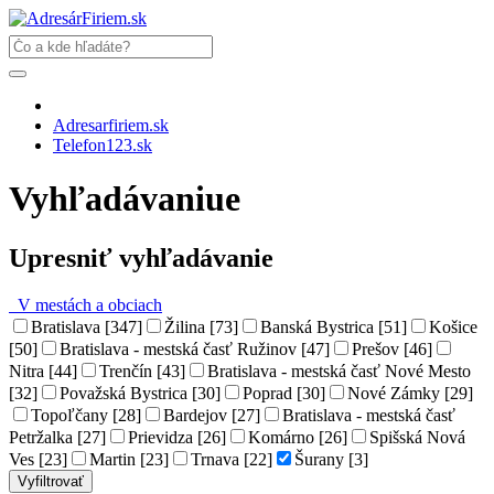
Adresarfiriem.sk
Telefon123.sk
Vyhľadávaniue
Upresniť vyhľadávanie
V mestách a obciach
Bratislava [347]
Žilina [73]
Banská Bystrica [51]
Košice
[50]
Bratislava - mestská časť Ružinov [47]
Prešov [46]
Nitra [44]
Trenčín [43]
Bratislava - mestská časť Nové Mesto
[32]
Považská Bystrica [30]
Poprad [30]
Nové Zámky [29]
Topoľčany [28]
Bardejov [27]
Bratislava - mestská časť
Petržalka [27]
Prievidza [26]
Komárno [26]
Spišská Nová
Ves [23]
Martin [23]
Trnava [22]
Šurany [3]