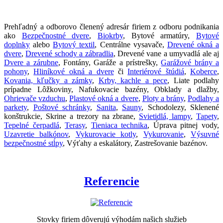
Prehľadný a odborovo členený adresár firiem z odboru podnikania
ako
Bezpečnostné dvere
,
Biokrby
, Bytové armatúry,
Bytové
doplnky
alebo
Bytový textil
, Centrálne vysavače,
Drevené okná a
dvere
,
Drevené schody a zábradlia
, Drevené vane a umyvadlá ale aj
Dvere a zárubne
, Fontány, Garáže a prístrešky,
Garážové brány a
pohony
,
Hliníkové okná a dvere
či
Interiérové štúdiá
,
Koberce
,
Kovania, kľučky a zámky
,
Krby, kachle a pece
, Liate podlahy
prípadne Lôžkoviny, Nafukovacie bazény, Obklady a dlažby,
Ohrievače vzduchu
,
Plastové okná a dvere
,
Ploty a brány
,
Podlahy a
parkety
,
Poštové schránky
,
Sanita
,
Sauny
, Schodolezy, Sklenené
konštrukcie, Skrine a trezory na zbrane,
Svietidlá, lampy
,
Tapety
,
Tepelné čerpadlá
,
Terasy
,
Tieniaca technika
, Úprava pitnej vody,
Uzavretie balkónov
,
Vykurovacie kotly
,
Vykurovanie
,
Výsuvné
bezpečnostné stĺpy
, Výťahy a eskalátory, Zastrešovanie bazénov.
Referencie
Stovky firiem dôverujú výhodám našich služieb