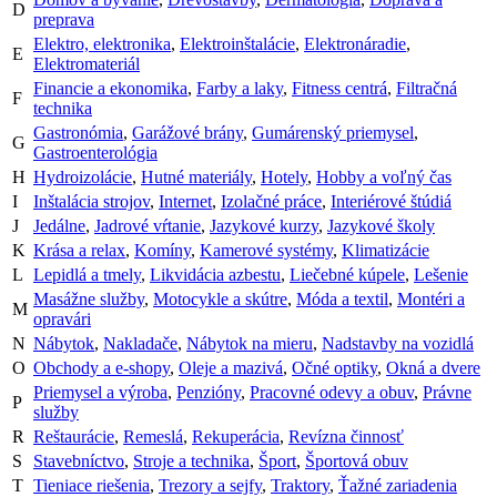
D
preprava
Elektro, elektronika
,
Elektroinštalácie
,
Elektronáradie
,
E
Elektromateriál
Financie a ekonomika
,
Farby a laky
,
Fitness centrá
,
Filtračná
F
technika
Gastronómia
,
Garážové brány
,
Gumárenský priemysel
,
G
Gastroenterológia
H
Hydroizolácie
,
Hutné materiály
,
Hotely
,
Hobby a voľný čas
I
Inštalácia strojov
,
Internet
,
Izolačné práce
,
Interiérové štúdiá
J
Jedálne
,
Jadrové vŕtanie
,
Jazykové kurzy
,
Jazykové školy
K
Krása a relax
,
Komíny
,
Kamerové systémy
,
Klimatizácie
L
Lepidlá a tmely
,
Likvidácia azbestu
,
Liečebné kúpele
,
Lešenie
Masážne služby
,
Motocykle a skútre
,
Móda a textil
,
Montéri a
M
opravári
N
Nábytok
,
Nakladače
,
Nábytok na mieru
,
Nadstavby na vozidlá
O
Obchody a e-shopy
,
Oleje a mazivá
,
Očné optiky
,
Okná a dvere
Priemysel a výroba
,
Penzióny
,
Pracovné odevy a obuv
,
Právne
P
služby
R
Reštaurácie
,
Remeslá
,
Rekuperácia
,
Revízna činnosť
S
Stavebníctvo
,
Stroje a technika
,
Šport
,
Športová obuv
T
Tieniace riešenia
,
Trezory a sejfy
,
Traktory
,
Ťažné zariadenia