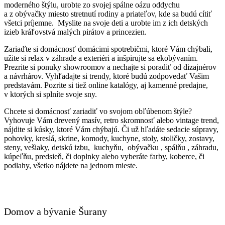
moderného štýlu, urobte zo svojej spálne oázu oddychu
a z obývačky miesto stretnutí rodiny a priateľov, kde sa budú cítiť
všetci príjemne. Myslite na svoje deti a urobte im z ich detských
izieb kráľovstvá malých pirátov a princezien.
Zariaďte si domácnosť domácimi spotrebičmi, ktoré Vám chýbali,
užite si relax v záhrade a exteriéri a inšpirujte sa ekobývaním.
Prezrite si ponuky showroomov a nechajte si poradiť od dizajnérov
a návrhárov. Vyhľadajte si trendy, ktoré budú zodpovedať Vašim
predstavám. Pozrite si tiež online katalógy, aj kamenné predajne,
v ktorých si splníte svoje sny.
Chcete si domácnosť zariadiť vo svojom obľúbenom štýle?
Vyhovuje Vám drevený masív, retro skromnosť alebo vintage trend,
nájdite si kúsky, ktoré Vám chýbajú. Či už hľadáte sedacie súpravy,
pohovky, kreslá, skrine, komody, kuchyne, stoly, stoličky, zostavy,
steny, vešiaky, detskú izbu, kuchyňu, obývačku , spálňu , záhradu,
kúpeľňu, predsieň, či doplnky alebo vyberáte farby, koberce, či
podlahy, všetko nájdete na jednom mieste.
Domov a bývanie Šurany