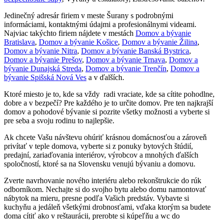
Jedinečný adresár firiem v meste Šurany s podrobnými
informáciami, kontaktnými údajmi a profesionálnymi videami.
Najviac takýchto firiem nájdete v mestách
Domov a bývanie
Bratislava
,
Domov a bývanie Košice
,
Domov a bývanie Žilina
,
Domov a bývanie Nitra
,
Domov a bývanie Banská Bystrica
,
Domov a bývanie Prešov
,
Domov a bývanie Trnava
,
Domov a
bývanie Dunajská Streda
,
Domov a bývanie Trenčín
,
Domov a
bývanie Spišská Nová Ves
a v ďalších.
Ktoré miesto je to, kde sa vždy radi vraciate, kde sa cítite pohodlne,
dobre a v bezpečí? Pre každého je to určite domov. Pre ten najkrajší
domov a pohodové bývanie si pozrite všetky možnosti a vyberte si
pre seba a svoju rodinu to najlepšie.
Ak chcete Vašu návštevu ohúriť krásnou domácnosťou a zároveň
privítať v teple domova, vyberte si z ponuky bytových štúdií,
predajní, zariaďovania interiérov, výrobcov a mnohých ďalších
spoločností, ktoré sa na Slovensku venujú bývaniu a domovu.
Zverte navrhovanie nového interiéru alebo rekonštrukcie do rúk
odborníkom. Nechajte si do svojho bytu alebo domu namontovať
nábytok na mieru, presne podľa Vašich predstáv. Vybavte si
kuchyňu a jedáleň všetkými drobnosťami, vďaka ktorým sa budete
doma cítiť ako v reštaurácii, prerobte si kúpeľňu a wc do