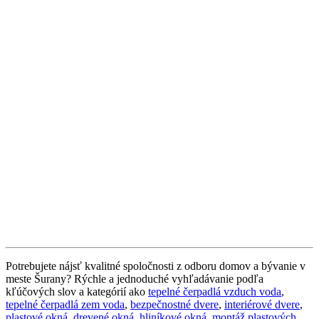
Potrebujete nájsť kvalitné spoločnosti z odboru domov a bývanie v
meste Šurany? Rýchle a jednoduché vyhľadávanie podľa
kľúčových slov a kategórií ako
tepelné čerpadlá vzduch voda
,
tepelné čerpadlá zem voda
,
bezpečnostné dvere
,
interiérové dvere
,
plastové okná
,
drevené okná
,
hliníkové okná
,
montáž plastových