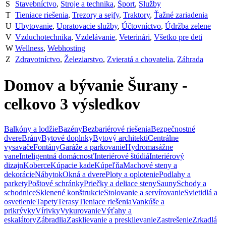
S
Stavebníctvo
,
Stroje a technika
,
Šport
,
Služby
T
Tieniace riešenia
,
Trezory a sejfy
,
Traktory
,
Ťažné zariadenia
U
Ubytovanie
,
Upratovacie služby
,
Účtovníctvo
,
Údržba zelene
V
Vzduchotechnika
,
Vzdelávanie
,
Veterinári
,
Všetko pre deti
W
Wellness
,
Webhosting
Z
Zdravotníctvo
,
Železiarstvo
,
Zvieratá a chovatelia
,
Záhrada
Domov a bývanie Šurany
-
celkovo
3
výsledkov
Balkóny a lodžie
Bazény
Bezbariérové riešenia
Bezpečnostné
dvere
Brány
Bytové doplnky
Bytový architekti
Centrálne
vysavače
Fontány
Garáže a parkovanie
Hydromasážne
vane
Inteligentná domácnosť
Interiérové štúdiá
Interiérový
dizajn
Koberce
Kúpacie kade
Kúpeľňa
Machové steny a
dekorácie
Nábytok
Okná a dvere
Ploty a oplotenie
Podlahy a
parkety
Poštové schránky
Priečky a deliace steny
Sauny
Schody a
schodnice
Sklenené konštrukcie
Stolovanie a servírovanie
Svietidlá a
osvetlenie
Tapety
Terasy
Tieniace riešenia
Vankúše a
prikrývky
Vírivky
Vykurovanie
Výťahy a
eskalátory
Zábradlia
Zasklievanie a presklievanie
Zastrešenie
Zrkadlá