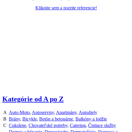
Kliknite sem a pozrite referencie!
Kategórie od A po Z
A
Auto-Moto
,
Autoservisy
,
Apartmány
,
Autodiely
B
Brány
,
Bicykle
,
Betón a betonárne
,
Balkóny a lodžie
C
Cukrárne
,
Chovateľské potreby
,
Catering
,
Čistiace služby
Domov a bývanie
,
Drevostavby
,
Dermatológia
,
Doprava a