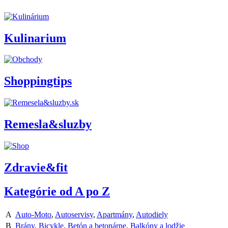
Kulinarium
Shoppingtips
Remesla&sluzby
Zdravie&fit
Kategórie od A po Z
A
Auto-Moto
,
Autoservisy
,
Apartmány
,
Autodiely
B
Brány
,
Bicykle
,
Betón a betonárne
,
Balkóny a lodžie