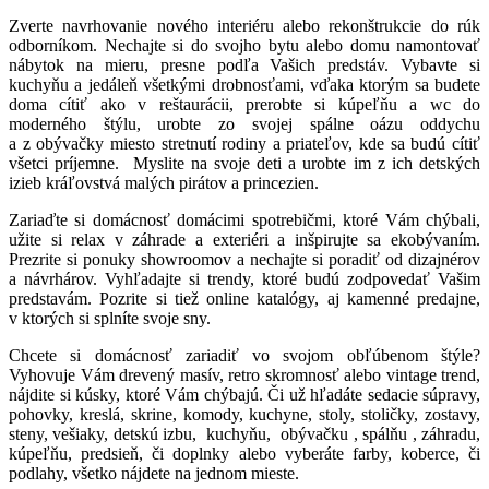
Zverte navrhovanie nového interiéru alebo rekonštrukcie do rúk
odborníkom. Nechajte si do svojho bytu alebo domu namontovať
nábytok na mieru, presne podľa Vašich predstáv. Vybavte si
kuchyňu a jedáleň všetkými drobnosťami, vďaka ktorým sa budete
doma cítiť ako v reštaurácii, prerobte si kúpeľňu a wc do
moderného štýlu, urobte zo svojej spálne oázu oddychu
a z obývačky miesto stretnutí rodiny a priateľov, kde sa budú cítiť
všetci príjemne. Myslite na svoje deti a urobte im z ich detských
izieb kráľovstvá malých pirátov a princezien.
Zariaďte si domácnosť domácimi spotrebičmi, ktoré Vám chýbali,
užite si relax v záhrade a exteriéri a inšpirujte sa ekobývaním.
Prezrite si ponuky showroomov a nechajte si poradiť od dizajnérov
a návrhárov. Vyhľadajte si trendy, ktoré budú zodpovedať Vašim
predstavám. Pozrite si tiež online katalógy, aj kamenné predajne,
v ktorých si splníte svoje sny.
Chcete si domácnosť zariadiť vo svojom obľúbenom štýle?
Vyhovuje Vám drevený masív, retro skromnosť alebo vintage trend,
nájdite si kúsky, ktoré Vám chýbajú. Či už hľadáte sedacie súpravy,
pohovky, kreslá, skrine, komody, kuchyne, stoly, stoličky, zostavy,
steny, vešiaky, detskú izbu, kuchyňu, obývačku , spálňu , záhradu,
kúpeľňu, predsieň, či doplnky alebo vyberáte farby, koberce, či
podlahy, všetko nájdete na jednom mieste.