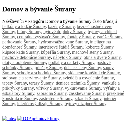
Domov a bývanie Šurany
Návštevníci v kategórii Domov a bývanie Šurany často hľadajú
balkóny a lodžie Šurany
,
bazény Šurany
,
bezpečnostné dvere
Šurany
,
brány Šurany
,
bytové doplnky Šurany
,
bytový architekt
Šurany
,
centrálne vysávače Šurany
,
fontány Šurany
,
garáže Šurany
,
parkovanie Šurany
,
hydromasážne vane Šurany
,
inteligentná
domácnosť Šurany
,
interiérové štúdiá Šurany
,
koberce Šurany
,
kúpace kade Šurany
,
kúpeľňa Šurany
,
machové steny Šurany
,
machové dekorácie Šurany
,
nábytok Šurany
,
okná a dvere Šurany
,
ploty a oplotenie Šurany
,
podlahy a parkety Šurany
,
poštové
schránky Šurany
,
priečky Šurany
,
deliace steny Šurany
,
sauny
Šurany
,
schody a schodnice Šurany
,
sklenené konštrukcie Šurany
,
stolovanie a servírovanie Šurany
,
svietidlá a osvetlenie Šurany
,
tapety Šurany
,
terasy Šurany
,
tieniaca technika Šurany
,
vankúše a
prikrývky Šurany
,
vírivky Šurany
,
vykurovanie Šurany
,
výťahy a
eskalátory Šurany
,
zábradlia Šurany
,
zasklievanie Šurany
,
presklené
konštrukcie Šurany
,
zastrešenie Šurany
,
zrkadlá Šurany
,
interiér
Šurany
,
interiérový dizajn Šurany
,
bytový dizajnér Šurany
.