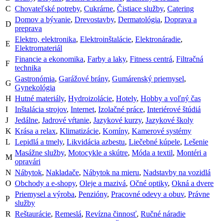
C
Chovateľské potreby
,
Cukrárne
,
Čistiace služby
,
Catering
Domov a bývanie
,
Drevostavby
,
Dermatológia
,
Doprava a
D
preprava
Elektro, elektronika
,
Elektroinštalácie
,
Elektronáradie
,
E
Elektromateriál
Financie a ekonomika
,
Farby a laky
,
Fitness centrá
,
Filtračná
F
technika
Gastronómia
,
Garážové brány
,
Gumárenský priemysel
,
G
Gynekológia
H
Hutné materiály
,
Hydroizolácie
,
Hotely
,
Hobby a voľný čas
I
Inštalácia strojov
,
Internet
,
Izolačné práce
,
Interiérové štúdiá
J
Jedálne
,
Jadrové vŕtanie
,
Jazykové kurzy
,
Jazykové školy
K
Krása a relax
,
Klimatizácie
,
Komíny
,
Kamerové systémy
L
Lepidlá a tmely
,
Likvidácia azbestu
,
Liečebné kúpele
,
Lešenie
Masážne služby
,
Motocykle a skútre
,
Móda a textil
,
Montéri a
M
opravári
N
Nábytok
,
Nakladače
,
Nábytok na mieru
,
Nadstavby na vozidlá
O
Obchody a e-shopy
,
Oleje a mazivá
,
Očné optiky
,
Okná a dvere
Priemysel a výroba
,
Penzióny
,
Pracovné odevy a obuv
,
Právne
P
služby
R
Reštaurácie
,
Remeslá
,
Revízna činnosť
,
Ručné náradie