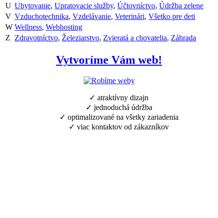
U
Ubytovanie
,
Upratovacie služby
,
Účtovníctvo
,
Údržba zelene
V
Vzduchotechnika
,
Vzdelávanie
,
Veterinári
,
Všetko pre deti
W
Wellness
,
Webhosting
Z
Zdravotníctvo
,
Železiarstvo
,
Zvieratá a chovatelia
,
Záhrada
Vytvoríme Vám web!
✓ atraktívny dizajn
✓ jednoduchá údržba
✓ optimalizované na všetky zariadenia
✓ viac kontaktov od zákazníkov