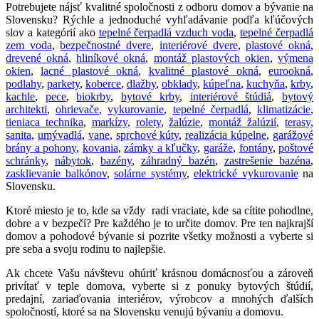
Potrebujete nájsť kvalitné spoločnosti z odboru domov a bývanie na
Slovensku? Rýchle a jednoduché vyhľadávanie podľa kľúčových
slov a kategórií ako
tepelné čerpadlá vzduch voda
,
tepelné čerpadlá
zem voda
,
bezpečnostné dvere
,
interiérové dvere
,
plastové okná
,
drevené okná
,
hliníkové okná
,
montáž plastových okien
,
výmena
okien
,
lacné plastové okná
,
kvalitné plastové okná
,
eurookná
,
podlahy
,
parkety
,
koberce
,
dlažby
,
obklady
,
kúpeľna
,
kuchyňa
,
krby
,
kachle
,
pece
,
biokrby
,
bytové krby
,
interiérové štúdiá
,
bytový
architekti
,
ohrievače
,
vykurovanie
,
tepelné čerpadlá
,
klimatizácie
,
tieniaca technika
,
markízy
,
rolety
,
žalúzie
,
montáž žalúzií
,
terasy
,
sanita
,
umývadlá
,
vane
,
sprchové kúty
,
realizácia kúpelne
,
garážové
brány a pohony
,
kovania
,
zámky a kľučky
,
garáže
,
fontány
,
poštové
schránky
,
nábytok
,
bazény
,
záhradný bazén
,
zastrešenie bazéna
,
zasklievanie balkónov
,
solárne systémy
,
elektrické vykurovanie
na
Slovensku.
Ktoré miesto je to, kde sa vždy radi vraciate, kde sa cítite pohodlne,
dobre a v bezpečí? Pre každého je to určite domov. Pre ten najkrajší
domov a pohodové bývanie si pozrite všetky možnosti a vyberte si
pre seba a svoju rodinu to najlepšie.
Ak chcete Vašu návštevu ohúriť krásnou domácnosťou a zároveň
privítať v teple domova, vyberte si z ponuky bytových štúdií,
predajní, zariaďovania interiérov, výrobcov a mnohých ďalších
spoločností, ktoré sa na Slovensku venujú bývaniu a domovu.