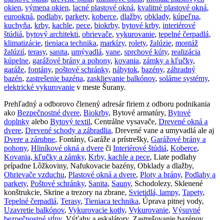
okien
,
výmena okien
,
lacné plastové okná
,
kvalitné plastové okná
,
eurookná
,
podlahy
,
parkety
,
koberce
,
dlažby
,
obklady
,
kúpeľna
,
kuchyňa
,
krby
,
kachle
,
pece
,
biokrby
,
bytové krby
,
interiérové
štúdiá
,
bytový architekti
,
ohrievače
,
vykurovanie
,
tepelné čerpadlá
,
klimatizácie
,
tieniaca technika
,
markízy
,
rolety
,
žalúzie
,
montáž
žalúzií
,
terasy
,
sanita
,
umývadlá
,
vane
,
sprchové kúty
,
realizácia
kúpelne
,
garážové brány a pohony
,
kovania
,
zámky a kľučky
,
garáže
,
fontány
,
poštové schránky
,
nábytok
,
bazény
,
záhradný
bazén
,
zastrešenie bazéna
,
zasklievanie balkónov
,
solárne systémy
,
elektrické vykurovanie
v meste Šurany.
Prehľadný a odborovo členený adresár firiem z odboru podnikania
ako
Bezpečnostné dvere
,
Biokrby
, Bytové armatúry,
Bytové
doplnky
alebo
Bytový textil
, Centrálne vysavače,
Drevené okná a
dvere
,
Drevené schody a zábradlia
, Drevené vane a umyvadlá ale aj
Dvere a zárubne
, Fontány, Garáže a prístrešky,
Garážové brány a
pohony
,
Hliníkové okná a dvere
či
Interiérové štúdiá
,
Koberce
,
Kovania, kľučky a zámky
,
Krby, kachle a pece
, Liate podlahy
prípadne Lôžkoviny, Nafukovacie bazény, Obklady a dlažby,
Ohrievače vzduchu
,
Plastové okná a dvere
,
Ploty a brány
,
Podlahy a
parkety
,
Poštové schránky
,
Sanita
,
Sauny
, Schodolezy, Sklenené
konštrukcie, Skrine a trezory na zbrane,
Svietidlá, lampy
,
Tapety
,
Tepelné čerpadlá
,
Terasy
,
Tieniaca technika
, Úprava pitnej vody,
Uzavretie balkónov
,
Vykurovacie kotly
,
Vykurovanie
,
Výsuvné
bezpečnostné stĺpy
, Výťahy a eskalátory, Zastrešovanie bazénov.