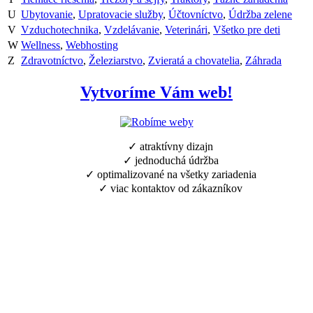
U
Ubytovanie
,
Upratovacie služby
,
Účtovníctvo
,
Údržba zelene
V
Vzduchotechnika
,
Vzdelávanie
,
Veterinári
,
Všetko pre deti
W
Wellness
,
Webhosting
Z
Zdravotníctvo
,
Železiarstvo
,
Zvieratá a chovatelia
,
Záhrada
Vytvoríme Vám web!
✓ atraktívny dizajn
✓ jednoduchá údržba
✓ optimalizované na všetky zariadenia
✓ viac kontaktov od zákazníkov