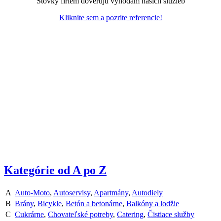
Stovky firiem dôverujú výhodám našich služieb
Kliknite sem a pozrite referencie!
Kategórie od A po Z
A
Auto-Moto
,
Autoservisy
,
Apartmány
,
Autodiely
B
Brány
,
Bicykle
,
Betón a betonárne
,
Balkóny a lodžie
C
Cukrárne
,
Chovateľské potreby
,
Catering
,
Čistiace služby