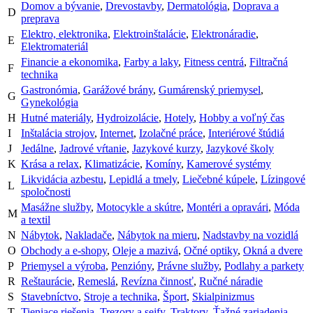
Domov a bývanie
,
Drevostavby
,
Dermatológia
,
Doprava a
D
preprava
Elektro, elektronika
,
Elektroinštalácie
,
Elektronáradie
,
E
Elektromateriál
Financie a ekonomika
,
Farby a laky
,
Fitness centrá
,
Filtračná
F
technika
Gastronómia
,
Garážové brány
,
Gumárenský priemysel
,
G
Gynekológia
H
Hutné materiály
,
Hydroizolácie
,
Hotely
,
Hobby a voľný čas
I
Inštalácia strojov
,
Internet
,
Izolačné práce
,
Interiérové štúdiá
J
Jedálne
,
Jadrové vŕtanie
,
Jazykové kurzy
,
Jazykové školy
K
Krása a relax
,
Klimatizácie
,
Komíny
,
Kamerové systémy
Likvidácia azbestu
,
Lepidlá a tmely
,
Liečebné kúpele
,
Lízingové
L
spoločnosti
Masážne služby
,
Motocykle a skútre
,
Montéri a opravári
,
Móda
M
a textil
N
Nábytok
,
Nakladače
,
Nábytok na mieru
,
Nadstavby na vozidlá
O
Obchody a e-shopy
,
Oleje a mazivá
,
Očné optiky
,
Okná a dvere
P
Priemysel a výroba
,
Penzióny
,
Právne služby
,
Podlahy a parkety
R
Reštaurácie
,
Remeslá
,
Revízna činnosť
,
Ručné náradie
S
Stavebníctvo
,
Stroje a technika
,
Šport
,
Skialpinizmus
T
Tieniace riešenia
,
Trezory a sejfy
,
Traktory
,
Ťažné zariadenia