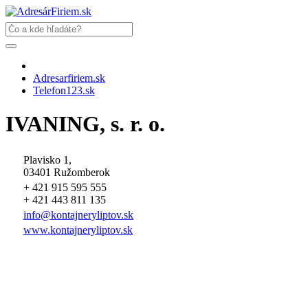
Adresarfiriem.sk
Telefon123.sk
IVANING, s. r. o.
Plavisko 1,
03401 Ružomberok
+ 421 915 595 555
+ 421 443 811 135
info
@
kontajneryliptov.sk
www.kontajneryliptov.sk