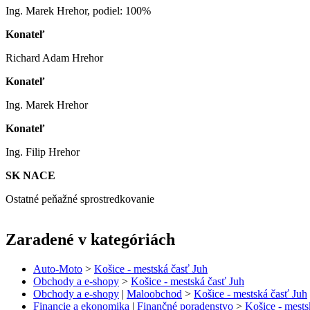
Ing. Marek Hrehor, podiel: 100%
Konateľ
Richard Adam Hrehor
Konateľ
Ing. Marek Hrehor
Konateľ
Ing. Filip Hrehor
SK NACE
Ostatné peňažné sprostredkovanie
Zaradené v kategóriách
Auto-Moto
>
Košice - mestská časť Juh
Obchody a e-shopy
>
Košice - mestská časť Juh
Obchody a e-shopy
|
Maloobchod
>
Košice - mestská časť Juh
Financie a ekonomika
|
Finančné poradenstvo
>
Košice - mests