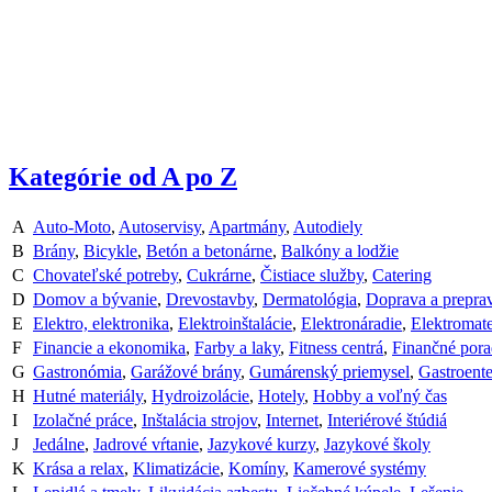
Kategórie od A po Z
A
Auto-Moto
,
Autoservisy
,
Apartmány
,
Autodiely
B
Brány
,
Bicykle
,
Betón a betonárne
,
Balkóny a lodžie
C
Chovateľské potreby
,
Cukrárne
,
Čistiace služby
,
Catering
D
Domov a bývanie
,
Drevostavby
,
Dermatológia
,
Doprava a prepra
E
Elektro, elektronika
,
Elektroinštalácie
,
Elektronáradie
,
Elektromate
F
Financie a ekonomika
,
Farby a laky
,
Fitness centrá
,
Finančné pora
G
Gastronómia
,
Garážové brány
,
Gumárenský priemysel
,
Gastroente
H
Hutné materiály
,
Hydroizolácie
,
Hotely
,
Hobby a voľný čas
I
Izolačné práce
,
Inštalácia strojov
,
Internet
,
Interiérové štúdiá
J
Jedálne
,
Jadrové vŕtanie
,
Jazykové kurzy
,
Jazykové školy
K
Krása a relax
,
Klimatizácie
,
Komíny
,
Kamerové systémy