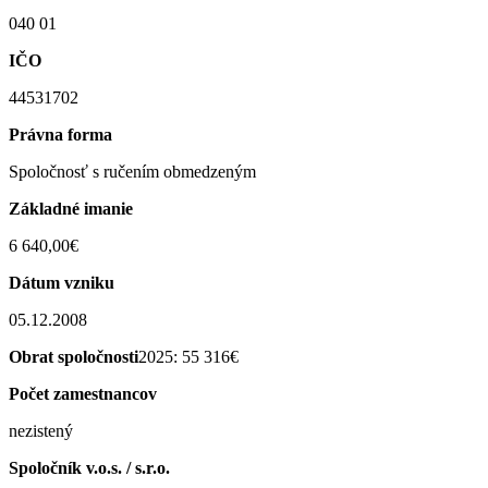
040 01
IČO
44531702
Právna forma
Spoločnosť s ručením obmedzeným
Základné imanie
6 640,00€
Dátum vzniku
05.12.2008
Obrat spoločnosti
2025: 55 316€
Počet zamestnancov
nezistený
Spoločník v.o.s. / s.r.o.