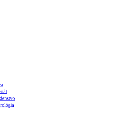
va
riál
denstvo
rológia