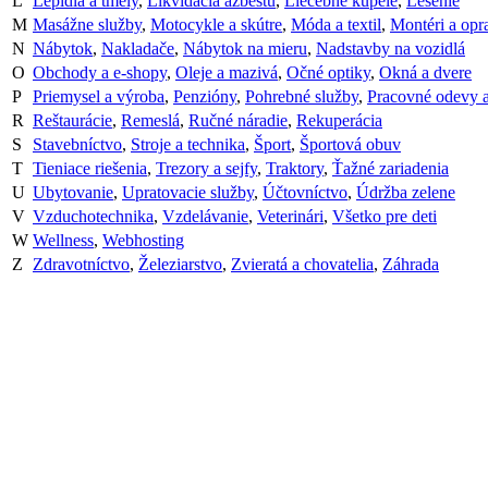
L
Lepidlá a tmely
,
Likvidácia azbestu
,
Liečebné kúpele
,
Lešenie
M
Masážne služby
,
Motocykle a skútre
,
Móda a textil
,
Montéri a opr
N
Nábytok
,
Nakladače
,
Nábytok na mieru
,
Nadstavby na vozidlá
O
Obchody a e-shopy
,
Oleje a mazivá
,
Očné optiky
,
Okná a dvere
P
Priemysel a výroba
,
Penzióny
,
Pohrebné služby
,
Pracovné odevy 
R
Reštaurácie
,
Remeslá
,
Ručné náradie
,
Rekuperácia
S
Stavebníctvo
,
Stroje a technika
,
Šport
,
Športová obuv
T
Tieniace riešenia
,
Trezory a sejfy
,
Traktory
,
Ťažné zariadenia
U
Ubytovanie
,
Upratovacie služby
,
Účtovníctvo
,
Údržba zelene
V
Vzduchotechnika
,
Vzdelávanie
,
Veterinári
,
Všetko pre deti
W
Wellness
,
Webhosting
Z
Zdravotníctvo
,
Železiarstvo
,
Zvieratá a chovatelia
,
Záhrada