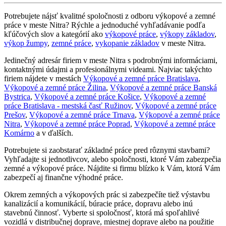
Potrebujete nájsť kvalitné spoločnosti z odboru výkopové a zemné
práce v meste Nitra? Rýchle a jednoduché vyhľadávanie podľa
kľúčových slov a kategórií ako
výkopové práce
,
výkopy základov
,
výkop žumpy
,
zemné práce
,
vykopanie základov
v meste Nitra.
Jedinečný adresár firiem v meste Nitra s podrobnými informáciami,
kontaktnými údajmi a profesionálnymi videami. Najviac takýchto
firiem nájdete v mestách
Výkopové a zemné práce Bratislava
,
Výkopové a zemné práce Žilina
,
Výkopové a zemné práce Banská
Bystrica
,
Výkopové a zemné práce Košice
,
Výkopové a zemné
práce Bratislava - mestská časť Ružinov
,
Výkopové a zemné práce
Prešov
,
Výkopové a zemné práce Trnava
,
Výkopové a zemné práce
Nitra
,
Výkopové a zemné práce Poprad
,
Výkopové a zemné práce
Komárno
a v ďalších.
Potrebujete si zaobstarať základné práce pred rôznymi stavbami?
Vyhľadajte si jednotlivcov, alebo spoločnosti, ktoré Vám zabezpečia
zemné a výkopové práce. Nájdite si firmu blízko k Vám, ktorá Vám
zabezpečí aj finančne výhodné práce.
Okrem zemných a výkopových prác si zabezpečíte tiež výstavbu
kanalizácií a komunikácií, búracie práce, dopravu alebo inú
stavebnú činnosť. Vyberte si spoločnosť, ktorá má spoľahlivé
vozidlá v distribučnej doprave, miestnej doprave alebo na použitie