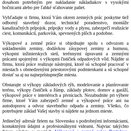
dosahom potrebným pre nakladanie nákladiakov s vysokými
bočnicami alebo pre ľahké sťahovanie paliet.
Vyhľadajte si firmu, ktorá Vám okrem zemných prác poskytne tiež
odborný stavebný dozor, technické poradenstvo, montáže
kanalizačných prípojok, prípojky vody a plynu, zabezpečí realizácie
ciest, komunikácií, parkovísk, spevnených plôch a podobne.
Výkopové a zemné práce si objednajte spolu s odvozom a
uskladnením zeminy, dodávkou zásypovej zeminy a humusu,
výkopmi inžinierskych sietí, terénnymi úpravami a zemnými
prácami spojenými s výkopmi čističiek odpadových vôd. Nájdite si
firmu, ktorá práce realizuje nástrojmi, ktoré sú schopné pracovať v
miestach s obmedzenými priestorovými podmienkami a sú schopné
dostať sa aj na najneprístupnejšie miesta.
Obstarajte si výkopy základových rýh, modelovanie a planírovanie
terénu, výkopy čističiek a žúmp, základy plotov, domov a garáží,
výkopové práce v interiéroch a pivniciach. Nezabudnite pri výbere
firme, ktoré Vám zabezpečí zemné a výkopové práce ani na
autodopravu a odvoz stavebného odpadu a zeminy. Všetko, čo
potrebujete základ Vašej stavby si nájdete na jednom mieste.
Jedinečný adresár firiem na Slovensku s podrobnými informáciami,
kontaktnými údajmi a profesionálnymi videami. Najviac takýchto