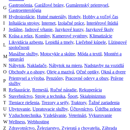
Gastronómia
,
Garážové brány
,
Gumárenský priemysel
,
G
Gastroenterológia
H
Hydroizolácie
,
Hutné materiály
,
Hotely
,
Hobby a voľný čas
I
Inštalácia strojov
,
Internet
,
Izolačné práce
,
Interiérové štúdiá
J
Jedálne
,
Jadrové vŕtanie
,
Jazykové kurzy
,
Jazykové školy
K
Krása a relax
,
Komíny
,
Kamerové systémy
,
Klimatizácie
Likvidácia azbestu
,
Lepidlá a tmely
,
Liečebné kúpele
,
Lízingové
L
spoločnosti
Masážne služby
,
Motocykle a skútre
,
Móda a textil
,
Montéri a
M
opravári
N
Nábytok
,
Nakladače
,
Nábytok na mieru
,
Nadstavby na vozidlá
O
Obchody a e-shopy
,
Oleje a mazivá
,
Očné optiky
,
Okná a dvere
Priemysel a výroba
,
Penzióny
,
Pracovné odevy a obuv
,
Právne
P
služby
R
Reštaurácie
,
Remeslá
,
Ručné náradie
,
Rekuperácia
S
Stavebníctvo
,
Stroje a technika
,
Šport
,
Skialpinizmus
T
Tieniace riešenia
,
Trezory a sejfy
,
Traktory
,
Ťažné zariadenia
U
Ubytovanie
,
Upratovacie služby
,
Účtovníctvo
,
Údržba zelene
V
Vzduchotechnika
,
Vzdelávanie
,
Veterinári
,
Vykurovanie
W
Wellness
,
Webhosting
Z
Zdravotníctvo
,
Železiarstvo
,
Zvieratá a chovatelia
,
Záhrada