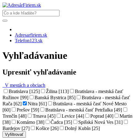
Adresarfiriem.sk
Telefon123.sk
Vyhľadávaniue
Upresniť vyhľadávanie
V mestách a obciach
Bratislava [125]
Žilina [113]
Bratislava - mestská časť
Ružinov [99]
Banská Bystrica [85]
Bratislava - mestská časť
Rača [62]
Nitra [61]
Bratislava - mestská časť Nové Mesto
[60]
Prešov [59]
Bratislava - mestská časť Petržalka [49]
Trenčín [48]
Trnava [45]
Levice [44]
Poprad [40]
Martin
[38]
Komárno [38]
Čadca [35]
Spišská Nová Ves [31]
Bardejov [27]
Košice [26]
Dolný Kubín [25]