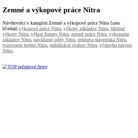
Zemné a výkopové práce Nitra
Návštevníci v kategórii Zemné a výkopové práce Nitra často
hľadajú
výkopové práce Nitra
,
výkopy základov Nitra
,
hlbinné
výkopy Nitra
,
výkop žumpy Nitra
,
zemné práce Nitra
,
vykopanie
základov Nitra
,
navážanie pôdy Nitra
,
príprava staveniska Nitra
,
tvarovanie terénu Nitra
,
stabilizácie svahov Nitra
,
výstavba násypu
Nitra
.