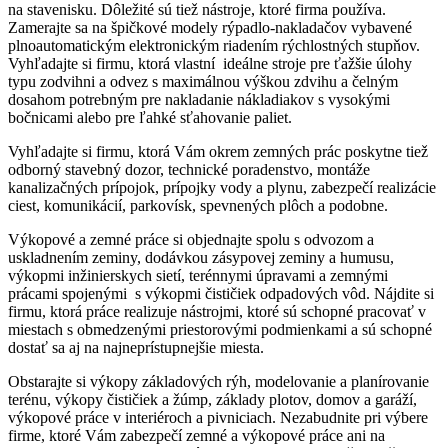
na stavenisku. Dôležité sú tiež nástroje, ktoré firma používa.
Zamerajte sa na špičkové modely rýpadlo-nakladačov vybavené
plnoautomatickým elektronickým riadením rýchlostných stupňov.
Vyhľadajte si firmu, ktorá vlastní ideálne stroje pre ťažšie úlohy
typu zodvihni a odvez s maximálnou výškou zdvihu a čelným
dosahom potrebným pre nakladanie nákladiakov s vysokými
bočnicami alebo pre ľahké sťahovanie paliet.
Vyhľadajte si firmu, ktorá Vám okrem zemných prác poskytne tiež
odborný stavebný dozor, technické poradenstvo, montáže
kanalizačných prípojok, prípojky vody a plynu, zabezpečí realizácie
ciest, komunikácií, parkovísk, spevnených plôch a podobne.
Výkopové a zemné práce si objednajte spolu s odvozom a
uskladnením zeminy, dodávkou zásypovej zeminy a humusu,
výkopmi inžinierskych sietí, terénnymi úpravami a zemnými
prácami spojenými s výkopmi čističiek odpadových vôd. Nájdite si
firmu, ktorá práce realizuje nástrojmi, ktoré sú schopné pracovať v
miestach s obmedzenými priestorovými podmienkami a sú schopné
dostať sa aj na najneprístupnejšie miesta.
Obstarajte si výkopy základových rýh, modelovanie a planírovanie
terénu, výkopy čističiek a žúmp, základy plotov, domov a garáží,
výkopové práce v interiéroch a pivniciach. Nezabudnite pri výbere
firme, ktoré Vám zabezpečí zemné a výkopové práce ani na