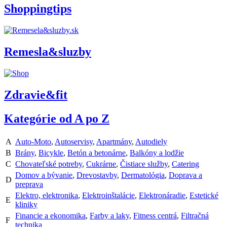
Shoppingtips
Remesla&sluzby
Zdravie&fit
Kategórie od A po Z
A
Auto-Moto
,
Autoservisy
,
Apartmány
,
Autodiely
B
Brány
,
Bicykle
,
Betón a betonárne
,
Balkóny a lodžie
C
Chovateľské potreby
,
Cukrárne
,
Čistiace služby
,
Catering
Domov a bývanie
,
Drevostavby
,
Dermatológia
,
Doprava a
D
preprava
Elektro, elektronika
,
Elektroinštalácie
,
Elektronáradie
,
Estetické
E
kliniky
Financie a ekonomika
,
Farby a laky
,
Fitness centrá
,
Filtračná
F
technika