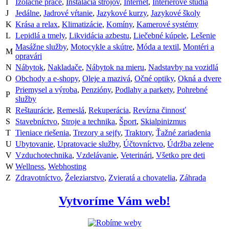
I
Izolačné práce
,
Inštalácia strojov
,
Internet
,
Interiérové štúdiá
J
Jedálne
,
Jadrové vŕtanie
,
Jazykové kurzy
,
Jazykové školy
K
Krása a relax
,
Klimatizácie
,
Komíny
,
Kamerové systémy
L
Lepidlá a tmely
,
Likvidácia azbestu
,
Liečebné kúpele
,
Lešenie
Masážne služby
,
Motocykle a skútre
,
Móda a textil
,
Montéri a
M
opravári
N
Nábytok
,
Nakladače
,
Nábytok na mieru
,
Nadstavby na vozidlá
O
Obchody a e-shopy
,
Oleje a mazivá
,
Očné optiky
,
Okná a dvere
Priemysel a výroba
,
Penzióny
,
Podlahy a parkety
,
Pohrebné
P
služby
R
Reštaurácie
,
Remeslá
,
Rekuperácia
,
Revízna činnosť
S
Stavebníctvo
,
Stroje a technika
,
Šport
,
Skialpinizmus
T
Tieniace riešenia
,
Trezory a sejfy
,
Traktory
,
Ťažné zariadenia
U
Ubytovanie
,
Upratovacie služby
,
Účtovníctvo
,
Údržba zelene
V
Vzduchotechnika
,
Vzdelávanie
,
Veterinári
,
Všetko pre deti
W
Wellness
,
Webhosting
Z
Zdravotníctvo
,
Železiarstvo
,
Zvieratá a chovatelia
,
Záhrada
Vytvoríme Vám web!