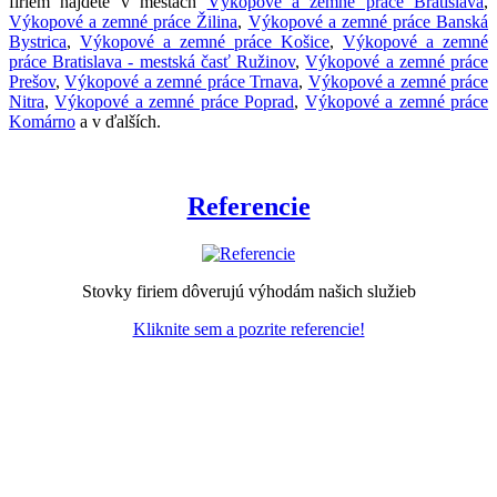
firiem nájdete v mestách
Výkopové a zemné práce Bratislava
,
Výkopové a zemné práce Žilina
,
Výkopové a zemné práce Banská
Bystrica
,
Výkopové a zemné práce Košice
,
Výkopové a zemné
práce Bratislava - mestská časť Ružinov
,
Výkopové a zemné práce
Prešov
,
Výkopové a zemné práce Trnava
,
Výkopové a zemné práce
Nitra
,
Výkopové a zemné práce Poprad
,
Výkopové a zemné práce
Komárno
a v ďalších.
Referencie
Stovky firiem dôverujú výhodám našich služieb
Kliknite sem a pozrite referencie!