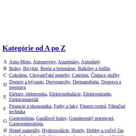
Kategórie od A po Z
A
Auto-Moto
,
Autoservisy
,
Apartmány
,
Autodiely
B
Brány
,
Bicykle
,
Betón a betonárne
,
Balkóny a lodžie
C
Cukrárne
,
Chovateľské potreby
,
Catering
,
Čistiace služby
Domov a bývanie
,
Drevostavby
,
Dermatológia
,
Doprava a
D
preprava
Elektro, elektronika
,
Elektroinštalácie
,
Elektronáradie
,
E
Elektromateriál
Financie a ekonomika
,
Farby a laky
,
Fitness centrá
,
Filtračná
F
technika
Gastronómia
,
Garážové brány
,
Gumárenský priemysel
,
G
Gastroenterológia
H
Hutné materiály
,
Hydroizolácie
,
Hotely
,
Hobby a voľný čas