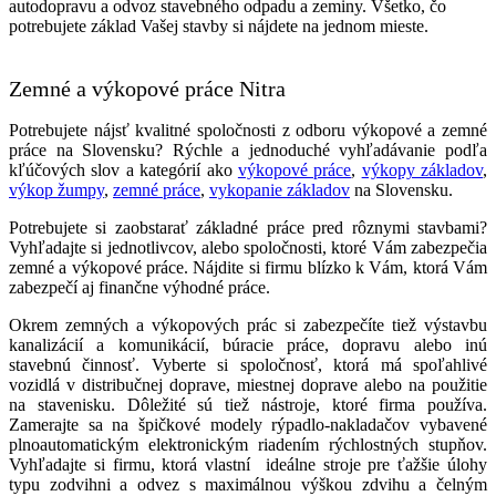
autodopravu a odvoz stavebného odpadu a zeminy. Všetko, čo
potrebujete základ Vašej stavby si nájdete na jednom mieste.
Zemné a výkopové práce Nitra
Potrebujete nájsť kvalitné spoločnosti z odboru výkopové a zemné
práce na Slovensku? Rýchle a jednoduché vyhľadávanie podľa
kľúčových slov a kategórií ako
výkopové práce
,
výkopy základov
,
výkop žumpy
,
zemné práce
,
vykopanie základov
na Slovensku.
Potrebujete si zaobstarať základné práce pred rôznymi stavbami?
Vyhľadajte si jednotlivcov, alebo spoločnosti, ktoré Vám zabezpečia
zemné a výkopové práce. Nájdite si firmu blízko k Vám, ktorá Vám
zabezpečí aj finančne výhodné práce.
Okrem zemných a výkopových prác si zabezpečíte tiež výstavbu
kanalizácií a komunikácií, búracie práce, dopravu alebo inú
stavebnú činnosť. Vyberte si spoločnosť, ktorá má spoľahlivé
vozidlá v distribučnej doprave, miestnej doprave alebo na použitie
na stavenisku. Dôležité sú tiež nástroje, ktoré firma používa.
Zamerajte sa na špičkové modely rýpadlo-nakladačov vybavené
plnoautomatickým elektronickým riadením rýchlostných stupňov.
Vyhľadajte si firmu, ktorá vlastní ideálne stroje pre ťažšie úlohy
typu zodvihni a odvez s maximálnou výškou zdvihu a čelným