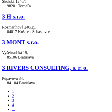
Školská 1246/5,
98201 Tornaľa
3 H s.r.o.
Rozmarínová 240/25,
04017 Košice - Šebastovce
3 MONT s.r.o.
Vyšehradská 19,
85106 Bratislava
3 RIVERS CONSULTING, s. r. o.
Púpavová 34,
841 04 Bratislava
1
2
3
4
...