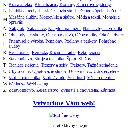
K
Krása a relax
,
Klimatizácie
,
Komíny
,
Kamerové systémy
L
Lepidlá a tmely
,
Likvidácia azbestu
,
Liečebné kúpele
,
Lešenie
Masážne služby
,
Motocykle a skútre
,
Móda a textil
,
Montéri a
M
opravári
N
Nábytok
,
Nakladače
,
Nábytok na mieru
,
Nadstavby na vozidlá
O
Obchody a e-shopy
,
Oleje a mazivá
,
Očné optiky
,
Okná a dvere
Priemysel a výroba
,
Penzióny
,
Podlahy a parkety
,
Pohrebné
P
služby
R
Reštaurácie
,
Remeslá
,
Ručné náradie
,
Rekuperácia
S
Stavebníctvo
,
Stroje a technika
,
Šport
,
Služby
T
Tieniace riešenia
,
Trezory a sejfy
,
Traktory
,
Ťažné zariadenia
U
Ubytovanie
,
Upratovacie služby
,
Účtovníctvo
,
Údržba zelene
V
Vzduchotechnika
,
Vzdelávanie
,
Veterinári
,
Všetko pre deti
W
Wellness
,
Webhosting
Z
Zdravotníctvo
,
Železiarstvo
,
Zvieratá a chovatelia
,
Záhrada
Vytvoríme Vám web!
✓ atraktívny dizajn