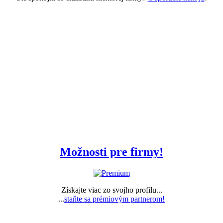
Odporučte nám zaujímavé firmy!
Ste spokojní so službami niektorej firmy?
Odporučte nám ju
!
Možnosti pre firmy!
Získajte viac zo svojho profilu...
...
staňte sa prémiovým partnerom!