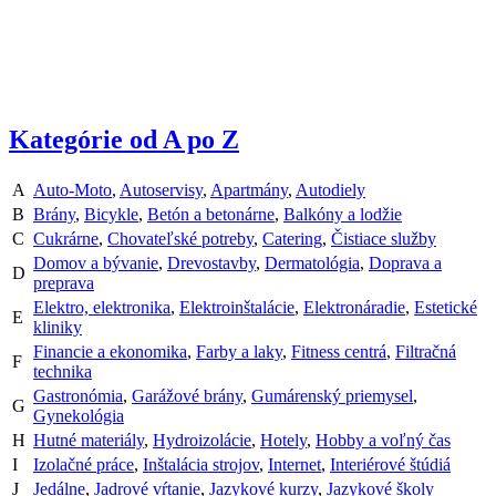
Kategórie od A po Z
A
Auto-Moto
,
Autoservisy
,
Apartmány
,
Autodiely
B
Brány
,
Bicykle
,
Betón a betonárne
,
Balkóny a lodžie
C
Cukrárne
,
Chovateľské potreby
,
Catering
,
Čistiace služby
Domov a bývanie
,
Drevostavby
,
Dermatológia
,
Doprava a
D
preprava
Elektro, elektronika
,
Elektroinštalácie
,
Elektronáradie
,
Estetické
E
kliniky
Financie a ekonomika
,
Farby a laky
,
Fitness centrá
,
Filtračná
F
technika
Gastronómia
,
Garážové brány
,
Gumárenský priemysel
,
G
Gynekológia
H
Hutné materiály
,
Hydroizolácie
,
Hotely
,
Hobby a voľný čas
I
Izolačné práce
,
Inštalácia strojov
,
Internet
,
Interiérové štúdiá
J
Jedálne
,
Jadrové vŕtanie
,
Jazykové kurzy
,
Jazykové školy