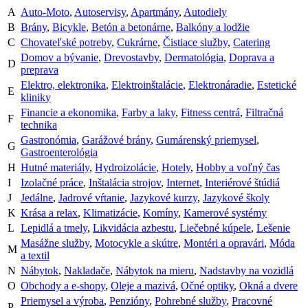
A
Auto-Moto
,
Autoservisy
,
Apartmány
,
Autodiely
B
Brány
,
Bicykle
,
Betón a betonárne
,
Balkóny a lodžie
C
Chovateľské potreby
,
Cukrárne
,
Čistiace služby
,
Catering
Domov a bývanie
,
Drevostavby
,
Dermatológia
,
Doprava a
D
preprava
Elektro, elektronika
,
Elektroinštalácie
,
Elektronáradie
,
Estetické
E
kliniky
Financie a ekonomika
,
Farby a laky
,
Fitness centrá
,
Filtračná
F
technika
Gastronómia
,
Garážové brány
,
Gumárenský priemysel
,
G
Gastroenterológia
H
Hutné materiály
,
Hydroizolácie
,
Hotely
,
Hobby a voľný čas
I
Izolačné práce
,
Inštalácia strojov
,
Internet
,
Interiérové štúdiá
J
Jedálne
,
Jadrové vŕtanie
,
Jazykové kurzy
,
Jazykové školy
K
Krása a relax
,
Klimatizácie
,
Komíny
,
Kamerové systémy
L
Lepidlá a tmely
,
Likvidácia azbestu
,
Liečebné kúpele
,
Lešenie
Masážne služby
,
Motocykle a skútre
,
Montéri a opravári
,
Móda
M
a textil
N
Nábytok
,
Nakladače
,
Nábytok na mieru
,
Nadstavby na vozidlá
O
Obchody a e-shopy
,
Oleje a mazivá
,
Očné optiky
,
Okná a dvere
Priemysel a výroba
,
Penzióny
,
Pohrebné služby
,
Pracovné
P