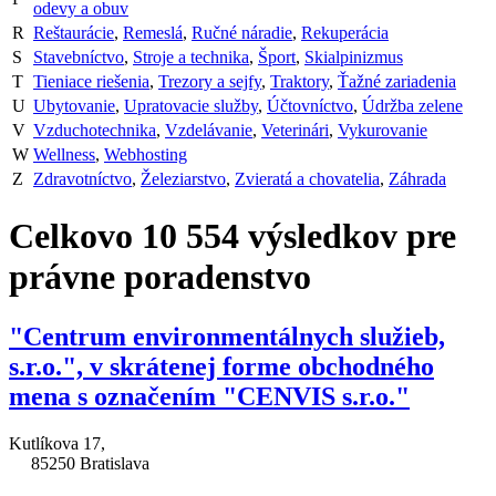
odevy a obuv
R
Reštaurácie
,
Remeslá
,
Ručné náradie
,
Rekuperácia
S
Stavebníctvo
,
Stroje a technika
,
Šport
,
Skialpinizmus
T
Tieniace riešenia
,
Trezory a sejfy
,
Traktory
,
Ťažné zariadenia
U
Ubytovanie
,
Upratovacie služby
,
Účtovníctvo
,
Údržba zelene
V
Vzduchotechnika
,
Vzdelávanie
,
Veterinári
,
Vykurovanie
W
Wellness
,
Webhosting
Z
Zdravotníctvo
,
Železiarstvo
,
Zvieratá a chovatelia
,
Záhrada
Celkovo
10 554
výsledkov pre
právne poradenstvo
"Centrum environmentálnych služieb,
s.r.o.", v skrátenej forme obchodného
mena s označením "CENVIS s.r.o."
Kutlíkova 17,
85250 Bratislava