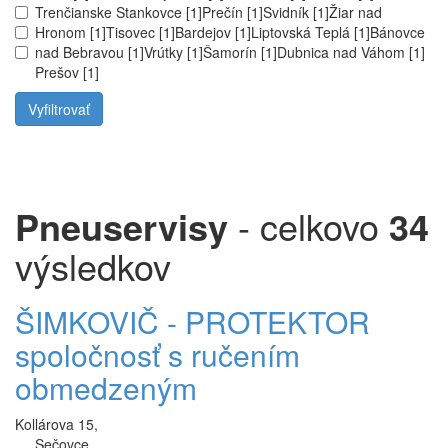
Trenčianske Stankovce [1]
Prečín [1]
Svidník [1]
Žiar nad
Hronom [1]
Tisovec [1]
Bardejov [1]
Liptovská Teplá [1]
Bánovce
nad Bebravou [1]
Vrútky [1]
Šamorín [1]
Dubnica nad Váhom [1]
Prešov [1]
Pneuservisy
- celkovo
34
výsledkov
ŠIMKOVIČ - PROTEKTOR
spoločnosť s ručením
obmedzeným
Kollárova 15,
Sečovce