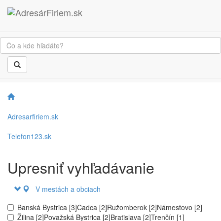
Adresarfiriem.sk
Telefon123.sk
Upresniť vyhľadávanie
V mestách a obciach
Banská Bystrica [3]
Čadca [2]
Ružomberok [2]
Námestovo [2]
Žilina [2]
Považská Bystrica [2]
Bratislava [2]
Trenčín [1]