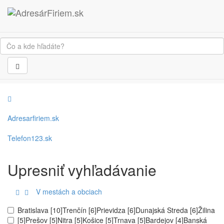
Adresarfiriem.sk
Telefon123.sk
Upresniť vyhľadávanie
V mestách a obciach
Bratislava [10]
Trenčín [6]
Prievidza [6]
Dunajská Streda [6]
Žilina
[5]
Prešov [5]
Nitra [5]
Košice [5]
Trnava [5]
Bardejov [4]
Banská