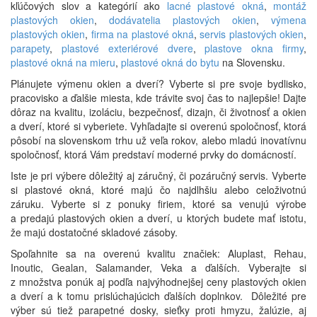
kľúčových slov a kategórií ako
lacné plastové okná
,
montáž
plastových okien
,
dodávatelia plastových okien
,
výmena
plastových okien
,
firma na plastové okná
,
servis plastových okien
,
parapety
,
plastové exteriérové dvere
,
plastove okna firmy
,
plastové okná na mieru
,
plastové okná do bytu
na Slovensku.
Plánujete výmenu okien a dverí? Vyberte si pre svoje bydlisko,
pracovisko a ďalšie miesta, kde trávite svoj čas to najlepšie! Dajte
dôraz na kvalitu, izoláciu, bezpečnosť, dizajn, či životnosť a okien
a dverí, ktoré si vyberiete. Vyhľadajte si overenú spoločnosť, ktorá
pôsobí na slovenskom trhu už veľa rokov, alebo mladú inovatívnu
spoločnosť, ktorá Vám predstaví moderné prvky do domácností.
Iste je pri výbere dôležitý aj záručný, či pozáručný servis. Vyberte
si plastové okná, ktoré majú čo najdlhšiu alebo celoživotnú
záruku. Vyberte si z ponuky firiem, ktoré sa venujú výrobe
a predajú plastových okien a dverí, u ktorých budete mať istotu,
že majú dostatočné skladové zásoby.
Spoľahnite sa na overenú kvalitu značiek: Aluplast, Rehau,
Inoutic, Gealan, Salamander, Veka a ďalších. Vyberajte si
z množstva ponúk aj podľa najvýhodnejšej ceny plastových okien
a dverí a k tomu prislúchajúcich ďalších doplnkov. Dôležité pre
výber sú tiež parapetné dosky, sieťky proti hmyzu, žalúzie, aj