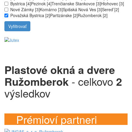
Bystrica [4]
Pezinok [4]
Trenčianske Stankovce [3]
Hlohovec [3]
Nové Zámky [3]
Komárno [3]
Spišská Nová Ves [3]
Sereď [2]
Považská Bystrica [2]
Partizánske [2]
Ružomberok [2]
Plastové okná a dvere
Ružomberok
- celkovo
2
výsledkov
Prémioví partneri