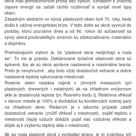
okná mali jednokomorové profily bez výstuh. Vzhľadom k značnej
úspore energií sa začali rýchlo rozširovať a vyvíjať nové typy
okien.
Zásadným obdobím vo vývoji plastových okien boli 70. roky, kedy
došlo k vážnej energetickej kríze. V tejto dobe sa okná vyvinuli do
podoby, ktorú poznáme dnes a od 90. rokov do súčasnosti sa
vývoj uberá predovšetkým smerom ku zdokonaľovaniu materiálov
a doplnkov.
Pretrvávajúcim mýtom je, že "plastové okná nedýchajú a rosia
sa". To nie je pravda. Deklarované izolačné vlastnosti okna sú
splnené, iba ak sú okná správne nastavená a maximálne tesnia.
Preto je nevyhnutné , aby bolo vždy dostatočné vetranie a dobre
nastavená teplota vykurovania miestnosti.
Rosenie okien nastáva najmä v zimných mesiacoch (pri
plastových, drevených i ostatných) ak na chladnom vnútornom
skle je dosiahnutá teplota tzv. Rosného bodu tj. Relatívna vlhkosť
v danom mieste je 100% a dochádza ku kondenzácii vodnej pary
na chladnom okne. Riešením je v takomto prípade zaistiť
dostatočné vetranie (znížiť vlhkosť v miestnosti), zvýšiť teplotu v
miestnosti (teplý vzduch dokáže pojať viac vzdušnej vlhkosti a
dôjde aj k zvýšeniu teploty skla v miestnosti).
Ak sa rosia plastové okná z vonkajšej strany, je to známkou ich