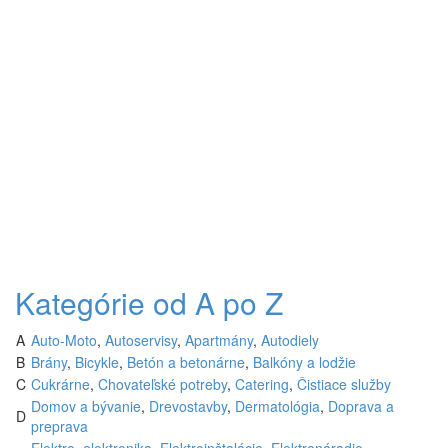
Kategórie od A po Z
A
Auto-Moto
,
Autoservisy
,
Apartmány
,
Autodiely
B
Brány
,
Bicykle
,
Betón a betonárne
,
Balkóny a lodžie
C
Cukrárne
,
Chovateľské potreby
,
Catering
,
Čistiace služby
Domov a bývanie
,
Drevostavby
,
Dermatológia
,
Doprava a
D
preprava
Elektro, elektronika
,
Elektroinštalácie
,
Elektronáradie
,