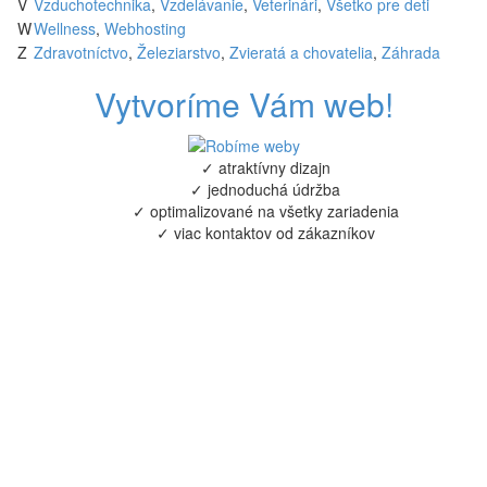
V
Vzduchotechnika
,
Vzdelávanie
,
Veterinári
,
Všetko pre deti
W
Wellness
,
Webhosting
Z
Zdravotníctvo
,
Železiarstvo
,
Zvieratá a chovatelia
,
Záhrada
Vytvoríme Vám web!
✓ atraktívny dizajn
✓ jednoduchá údržba
✓ optimalizované na všetky zariadenia
✓ viac kontaktov od zákazníkov