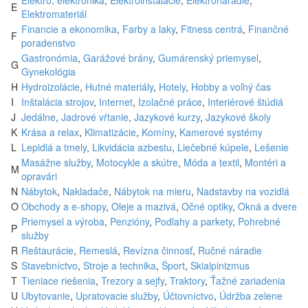
E
Elektromateriál
Financie a ekonomika
,
Farby a laky
,
Fitness centrá
,
Finančné
F
poradenstvo
Gastronómia
,
Garážové brány
,
Gumárenský priemysel
,
G
Gynekológia
H
Hydroizolácie
,
Hutné materiály
,
Hotely
,
Hobby a voľný čas
I
Inštalácia strojov
,
Internet
,
Izolačné práce
,
Interiérové štúdiá
J
Jedálne
,
Jadrové vŕtanie
,
Jazykové kurzy
,
Jazykové školy
K
Krása a relax
,
Klimatizácie
,
Komíny
,
Kamerové systémy
L
Lepidlá a tmely
,
Likvidácia azbestu
,
Liečebné kúpele
,
Lešenie
Masážne služby
,
Motocykle a skútre
,
Móda a textil
,
Montéri a
M
opravári
N
Nábytok
,
Nakladače
,
Nábytok na mieru
,
Nadstavby na vozidlá
O
Obchody a e-shopy
,
Oleje a mazivá
,
Očné optiky
,
Okná a dvere
Priemysel a výroba
,
Penzióny
,
Podlahy a parkety
,
Pohrebné
P
služby
R
Reštaurácie
,
Remeslá
,
Revízna činnosť
,
Ručné náradie
S
Stavebníctvo
,
Stroje a technika
,
Šport
,
Skialpinizmus
T
Tieniace riešenia
,
Trezory a sejfy
,
Traktory
,
Ťažné zariadenia
U
Ubytovanie
,
Upratovacie služby
,
Účtovníctvo
,
Údržba zelene