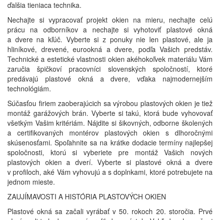
ďalšia tieniaca technika.
Nechajte si vypracovať projekt okien na mieru, nechajte celú
prácu na odborníkov a nechajte si vyhotoviť plastové okná
a dvere na kľúč. Vyberte si z ponuky nie len plastové, ale ja
hliníkové, drevené, eurookná a dvere, podľa Vašich predstáv.
Technické a estetické vlastnosti okien akéhokoľvek materiálu Vám
zaručia špičkoví pracovníci slovenských spoločností, ktoré
predávajú plastové okná a dvere, vďaka najmodernejším
technológiám.
Súčasťou firiem zaoberajúcich sa výrobou plastových okien je tiež
montáž garážových brán. Vyberte si takú, ktorá bude vyhovovať
všetkým Vašim kritériám. Nájdite si šikovných, odborne školených
a certifikovaných montérov plastových okien s dlhoročnými
skúsenosťami. Spoľahnite sa na krátke dodacie termíny najlepšej
spoločnosti, ktorú si vyberiete pre montáž Vašich nových
plastových okien a dverí. Vyberte si plastové okná a dvere
v profiloch, aké Vám vyhovujú a s doplnkami, ktoré potrebujete na
jednom mieste.
ZAUJÍMAVOSTI A HISTÓRIA PLASTOVÝCH OKIEN
Plastové okná sa začali vyrábať v 50. rokoch 20. storočia. Prvé