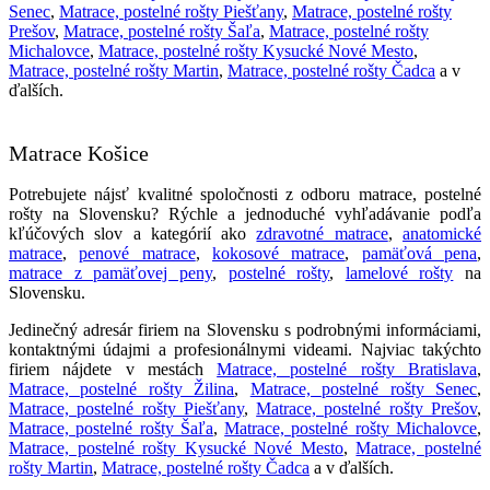
Senec
,
Matrace, postelné rošty Piešťany
,
Matrace, postelné rošty
Prešov
,
Matrace, postelné rošty Šaľa
,
Matrace, postelné rošty
Michalovce
,
Matrace, postelné rošty Kysucké Nové Mesto
,
Matrace, postelné rošty Martin
,
Matrace, postelné rošty Čadca
a v
ďalších.
Matrace Košice
Potrebujete nájsť kvalitné spoločnosti z odboru matrace, postelné
rošty na Slovensku? Rýchle a jednoduché vyhľadávanie podľa
kľúčových slov a kategórií ako
zdravotné matrace
,
anatomické
matrace
,
penové matrace
,
kokosové matrace
,
pamäťová pena
,
matrace z pamäťovej peny
,
postelné rošty
,
lamelové rošty
na
Slovensku.
Jedinečný adresár firiem na Slovensku s podrobnými informáciami,
kontaktnými údajmi a profesionálnymi videami. Najviac takýchto
firiem nájdete v mestách
Matrace, postelné rošty Bratislava
,
Matrace, postelné rošty Žilina
,
Matrace, postelné rošty Senec
,
Matrace, postelné rošty Piešťany
,
Matrace, postelné rošty Prešov
,
Matrace, postelné rošty Šaľa
,
Matrace, postelné rošty Michalovce
,
Matrace, postelné rošty Kysucké Nové Mesto
,
Matrace, postelné
rošty Martin
,
Matrace, postelné rošty Čadca
a v ďalších.