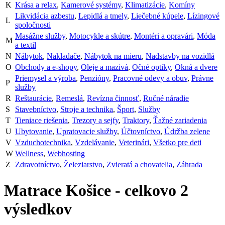
K
Krása a relax
,
Kamerové systémy
,
Klimatizácie
,
Komíny
Likvidácia azbestu
,
Lepidlá a tmely
,
Liečebné kúpele
,
Lízingové
L
spoločnosti
Masážne služby
,
Motocykle a skútre
,
Montéri a opravári
,
Móda
M
a textil
N
Nábytok
,
Nakladače
,
Nábytok na mieru
,
Nadstavby na vozidlá
O
Obchody a e-shopy
,
Oleje a mazivá
,
Očné optiky
,
Okná a dvere
Priemysel a výroba
,
Penzióny
,
Pracovné odevy a obuv
,
Právne
P
služby
R
Reštaurácie
,
Remeslá
,
Revízna činnosť
,
Ručné náradie
S
Stavebníctvo
,
Stroje a technika
,
Šport
,
Služby
T
Tieniace riešenia
,
Trezory a sejfy
,
Traktory
,
Ťažné zariadenia
U
Ubytovanie
,
Upratovacie služby
,
Účtovníctvo
,
Údržba zelene
V
Vzduchotechnika
,
Vzdelávanie
,
Veterinári
,
Všetko pre deti
W
Wellness
,
Webhosting
Z
Zdravotníctvo
,
Železiarstvo
,
Zvieratá a chovatelia
,
Záhrada
Matrace Košice
- celkovo
2
výsledkov