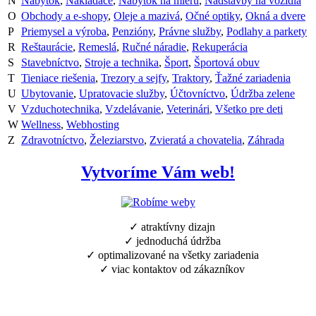
N
Nábytok
,
Nakladače
,
Nábytok na mieru
,
Nadstavby na vozidlá
O
Obchody a e-shopy
,
Oleje a mazivá
,
Očné optiky
,
Okná a dvere
P
Priemysel a výroba
,
Penzióny
,
Právne služby
,
Podlahy a parkety
R
Reštaurácie
,
Remeslá
,
Ručné náradie
,
Rekuperácia
S
Stavebníctvo
,
Stroje a technika
,
Šport
,
Športová obuv
T
Tieniace riešenia
,
Trezory a sejfy
,
Traktory
,
Ťažné zariadenia
U
Ubytovanie
,
Upratovacie služby
,
Účtovníctvo
,
Údržba zelene
V
Vzduchotechnika
,
Vzdelávanie
,
Veterinári
,
Všetko pre deti
W
Wellness
,
Webhosting
Z
Zdravotníctvo
,
Železiarstvo
,
Zvieratá a chovatelia
,
Záhrada
Vytvoríme Vám web!
✓ atraktívny dizajn
✓ jednoduchá údržba
✓ optimalizované na všetky zariadenia
✓ viac kontaktov od zákazníkov