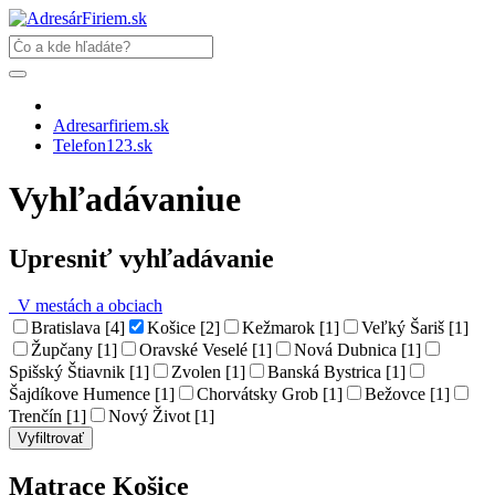
Adresarfiriem.sk
Telefon123.sk
Vyhľadávaniue
Upresniť vyhľadávanie
V mestách a obciach
Bratislava [4]
Košice [2]
Kežmarok [1]
Veľký Šariš [1]
Župčany [1]
Oravské Veselé [1]
Nová Dubnica [1]
Spišský Štiavnik [1]
Zvolen [1]
Banská Bystrica [1]
Šajdíkove Humence [1]
Chorvátsky Grob [1]
Bežovce [1]
Trenčín [1]
Nový Život [1]
Matrace Košice