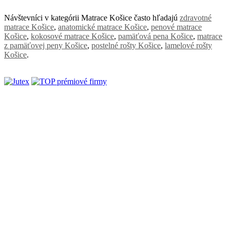
Návštevníci v kategórii Matrace Košice často hľadajú
zdravotné
matrace Košice
,
anatomické matrace Košice
,
penové matrace
Košice
,
kokosové matrace Košice
,
pamäťová pena Košice
,
matrace
z pamäťovej peny Košice
,
postelné rošty Košice
,
lamelové rošty
Košice
.