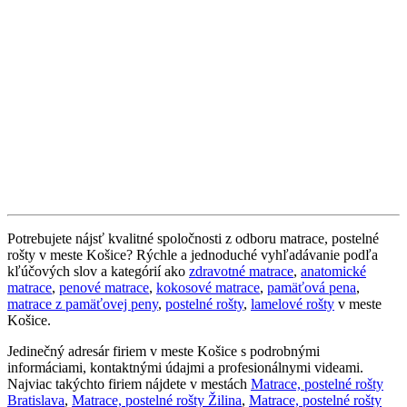
Potrebujete nájsť kvalitné spoločnosti z odboru matrace, postelné
rošty v meste Košice? Rýchle a jednoduché vyhľadávanie podľa
kľúčových slov a kategórií ako
zdravotné matrace
,
anatomické
matrace
,
penové matrace
,
kokosové matrace
,
pamäťová pena
,
matrace z pamäťovej peny
,
postelné rošty
,
lamelové rošty
v meste
Košice.
Jedinečný adresár firiem v meste Košice s podrobnými
informáciami, kontaktnými údajmi a profesionálnymi videami.
Najviac takýchto firiem nájdete v mestách
Matrace, postelné rošty
Bratislava
,
Matrace, postelné rošty Žilina
,
Matrace, postelné rošty