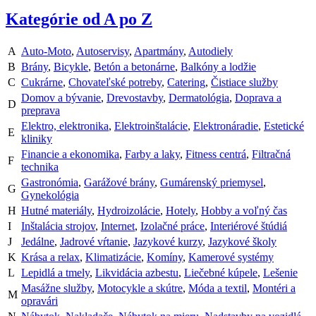
Kategórie od A po Z
A
Auto-Moto
,
Autoservisy
,
Apartmány
,
Autodiely
B
Brány
,
Bicykle
,
Betón a betonárne
,
Balkóny a lodžie
C
Cukrárne
,
Chovateľské potreby
,
Catering
,
Čistiace služby
Domov a bývanie
,
Drevostavby
,
Dermatológia
,
Doprava a
D
preprava
Elektro, elektronika
,
Elektroinštalácie
,
Elektronáradie
,
Estetické
E
kliniky
Financie a ekonomika
,
Farby a laky
,
Fitness centrá
,
Filtračná
F
technika
Gastronómia
,
Garážové brány
,
Gumárenský priemysel
,
G
Gynekológia
H
Hutné materiály
,
Hydroizolácie
,
Hotely
,
Hobby a voľný čas
I
Inštalácia strojov
,
Internet
,
Izolačné práce
,
Interiérové štúdiá
J
Jedálne
,
Jadrové vŕtanie
,
Jazykové kurzy
,
Jazykové školy
K
Krása a relax
,
Klimatizácie
,
Komíny
,
Kamerové systémy
L
Lepidlá a tmely
,
Likvidácia azbestu
,
Liečebné kúpele
,
Lešenie
Masážne služby
,
Motocykle a skútre
,
Móda a textil
,
Montéri a
M
opravári