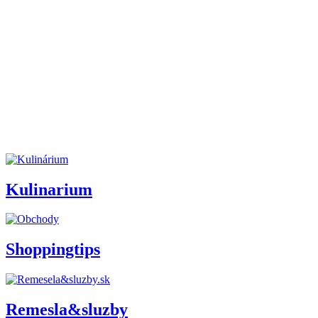
Kulinarium
Shoppingtips
Remesla&sluzby