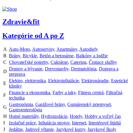
Zdravie&fit
Kategórie od A po Z
A
Auto-Moto
,
Autoservisy
,
Apartmány
,
Autodiely
B
Brány
,
Bicykle
,
Betón a betonárne
,
Balkóny a lodžie
C
Chovateľské potreby
,
Cukrárne
,
Catering
,
Čistiace služby
Domov a bývanie
,
Drevostavby
,
Dermatológia
,
Doprava a
D
preprava
Elektro, elektronika
,
Elektroinštalácie
,
Elektronáradie
,
Estetické
E
kliniky
Financie a ekonomika
,
Farby a laky
,
Fitness centrá
,
Filtračná
F
technika
Gastronómia
,
Garážové brány
,
Gumárenský priemysel
,
G
Gastroenterológia
H
Hutné materiály
,
Hydroizolácie
,
Hotely
,
Hobby a voľný čas
I
Izolačné práce
,
Inštalácia strojov
,
Internet
,
Interiérové štúdiá
J
Jedálne
,
Jadrové vŕtanie
,
Jazykové kurzy
,
Jazykové školy