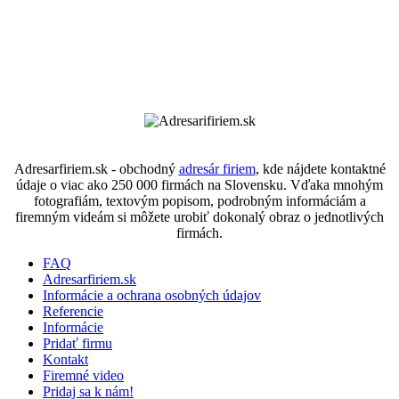
Adresarfiriem.sk - obchodný
adresár firiem
, kde nájdete kontaktné
údaje o viac ako 250 000 firmách na Slovensku. Vďaka mnohým
fotografiám, textovým popisom, podrobným informáciám a
firemným videám si môžete urobiť dokonalý obraz o jednotlivých
firmách.
FAQ
Adresarfiriem.sk
Informácie a ochrana osobných údajov
Referencie
Informácie
Pridať firmu
Kontakt
Firemné video
Pridaj sa k nám!