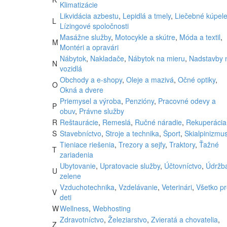
Klimatizácie
Likvidácia azbestu
,
Lepidlá a tmely
,
Liečebné kúpel
L
Lízingové spoločnosti
Masážne služby
,
Motocykle a skútre
,
Móda a textil
,
M
Montéri a opravári
Nábytok
,
Nakladače
,
Nábytok na mieru
,
Nadstavby 
N
vozidlá
Obchody a e-shopy
,
Oleje a mazivá
,
Očné optiky
,
O
Okná a dvere
Priemysel a výroba
,
Penzióny
,
Pracovné odevy a
P
obuv
,
Právne služby
R
Reštaurácie
,
Remeslá
,
Ručné náradie
,
Rekuperácia
S
Stavebníctvo
,
Stroje a technika
,
Šport
,
Skialpinizmu
Tieniace riešenia
,
Trezory a sejfy
,
Traktory
,
Ťažné
T
zariadenia
Ubytovanie
,
Upratovacie služby
,
Účtovníctvo
,
Údržb
U
zelene
Vzduchotechnika
,
Vzdelávanie
,
Veterinári
,
Všetko p
V
deti
W
Wellness
,
Webhosting
Zdravotníctvo
,
Železiarstvo
,
Zvieratá a chovatelia
,
Z