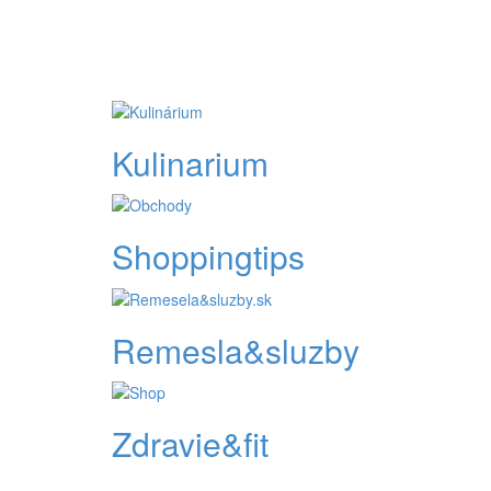
Kulinarium
Shoppingtips
Remesla&sluzby
Zdravie&fit