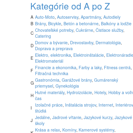
Kategórie od A po Z
A
Auto-Moto
,
Autoservisy
,
Apartmány
,
Autodiely
B
Brány
,
Bicykle
,
Betón a betonárne
,
Balkóny a lodžie
Chovateľské potreby
,
Cukrárne
,
Čistiace služby
,
C
Catering
Domov a bývanie
,
Drevostavby
,
Dermatológia
,
D
Doprava a preprava
Elektro, elektronika
,
Elektroinštalácie
,
Elektronáradi
E
Elektromateriál
Financie a ekonomika
,
Farby a laky
,
Fitness centrá
,
F
Filtračná technika
Gastronómia
,
Garážové brány
,
Gumárenský
G
priemysel
,
Gynekológia
Hutné materiály
,
Hydroizolácie
,
Hotely
,
Hobby a voľ
H
čas
Izolačné práce
,
Inštalácia strojov
,
Internet
,
Interiéro
I
štúdiá
Jedálne
,
Jadrové vŕtanie
,
Jazykové kurzy
,
Jazykové
J
školy
Krása a relax
,
Komíny
,
Kamerové systémy
,
K