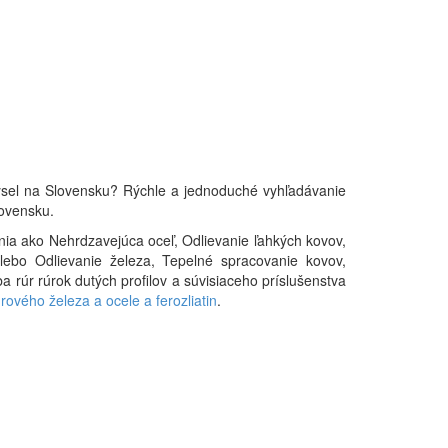
emysel na Slovensku? Rýchle a jednoduché vyhľadávanie
ovensku.
nia ako Nehrdzavejúca oceľ, Odlievanie ľahkých kovov,
lebo Odlievanie železa, Tepelné spracovanie kovov,
 rúr rúrok dutých profilov a súvisiaceho príslušenstva
rového železa a ocele a ferozliatin
.