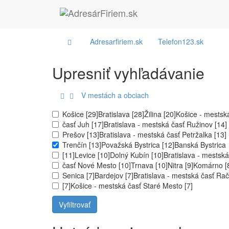
Adresarfiriem.sk
Telefon123.sk
Upresniť vyhľadávanie
V mestách a obciach
Košice [29]
Bratislava [28]
Žilina [20]
Košice - mestsk
časť Juh [17]
Bratislava - mestská časť Ružinov [14]
Prešov [13]
Bratislava - mestská časť Petržalka [13]
Trenčín [13]
Považská Bystrica [12]
Banská Bystrica
[11]
Levice [10]
Dolný Kubín [10]
Bratislava - mestská
časť Nové Mesto [10]
Trnava [10]
Nitra [9]
Komárno [
Senica [7]
Bardejov [7]
Bratislava - mestská časť Ra
[7]
Košice - mestská časť Staré Mesto [7]