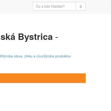
ská Bystrica
-
i
Výroba olova, zinku a cínu
Výroba produktov