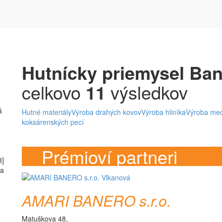
Hutnícky priemysel Ban
celkovo
11
výsledkov
á
Hutné materiály
Výroba drahých kovov
Výroba hliníka
Výroba med
koksárenských pecí
Prémioví partneri
8]
ča
AMARI BANERO s.r.o.
Matuškova 48,