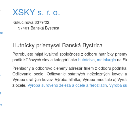
XSKY s. r. o.
e
,
Kukučínova 3379/22,
97401 Banská Bystrica
na
Hutnícky priemysel Banská Bystrica
Potrebujete nájsť kvalitné spoločnosti z odboru hutnícky pri
podľa kľúčových slov a kategórií ako
hutníctvo
,
metalurgia
na Sl
Prehľadný a odborovo členený adresár firiem z odboru podnika
Odlievanie ocele, Odlievanie ostatných neželezných kovov a
s
Výroba drahých kovov, Výroba hliníka, Výroba medi ale aj Výroba
z ocele,
Výroba surového železa a ocele a ferozliatin
,
Výroba su
a
re